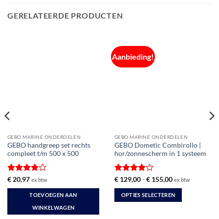
GERELATEERDE PRODUCTEN
Aanbieding!
GEBO MARINE ONDERDELEN
GEBO MARINE ONDERDELEN
GEBO handgreep set rechts
GEBO Dometic Combirollo |
compleet t/m 500 x 500
hor/zonnescherm in 1 systeem
Gewaardeerd
Gewaardeerd
Prijsklasse:
€
20,97
€
129,00
-
€
155,00
ex btw
ex btw
€ 129,00
4
uit 5
4
uit 5
tot
TOEVOEGEN AAN
OPTIES SELECTEREN
€ 155,00
Dit
WINKELWAGEN
product