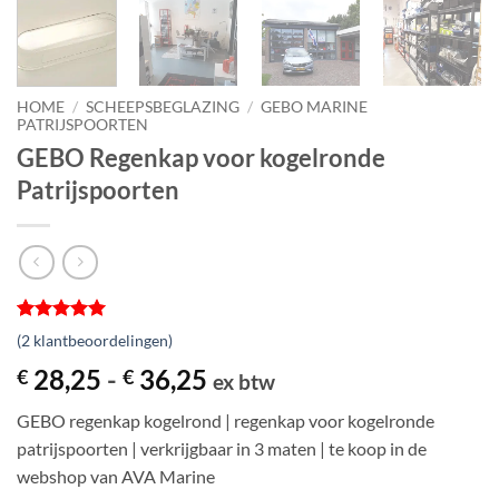
HOME
/
SCHEEPSBEGLAZING
/
GEBO MARINE
PATRIJSPOORTEN
GEBO Regenkap voor kogelronde
Patrijspoorten
Gewaardeerd
2
(
2
klantbeoordelingen)
5
op 5
gebaseerd
Prijsklasse:
28,25
-
36,25
€
€
ex btw
op
€ 28,25
klantbeoordelingen
GEBO regenkap kogelrond | regenkap voor kogelronde
tot
patrijspoorten | verkrijgbaar in 3 maten | te koop in de
€ 36,25
webshop van AVA Marine