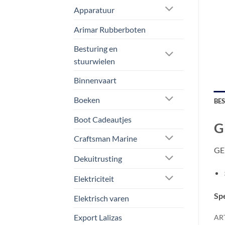
Apparatuur
Arimar Rubberboten
Besturing en
stuurwielen
Binnenvaart
Boeken
BE
Boot Cadeautjes
G
Craftsman Marine
GEB
Dekuitrusting
Elektriciteit
Spe
Elektrisch varen
Export Lalizas
AR