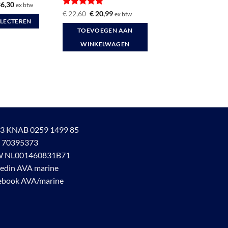
rd
Prijsklasse:
6,30
ex btw
€ 28,25
Gewaardeerd
Oorspronkelijke
Huidige
€
22,60
€
20,99
ex btw
tot
prijs
prijs
5
uit 5
ELECTEREN
€ 36,30
was:
is:
TOEVOEGEN AAN
€ 22,60.
€ 20,99.
WINKELWAGEN
3 KNAB 0259 1499 85
 70395373
 NL001460831B71
kedin AVA marine
ina
ebook AVA/marine