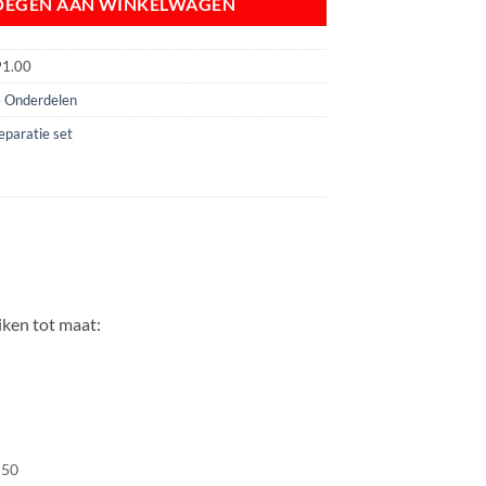
OEGEN AAN WINKELWAGEN
91.00
 Onderdelen
eparatie set
ken tot maat:
550