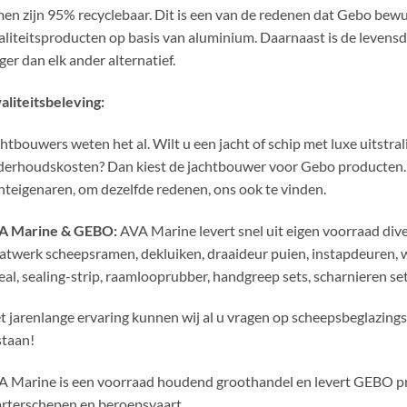
en zijn 95% recyclebaar. Dit is een van de redenen dat Gebo bew
liteitsproducten op basis van aluminium. Daarnaast is de leven
ger dan elk ander alternatief.
liteitsbeleving:
htbouwers weten het al. Wilt u een jacht of schip met luxe uitstral
erhoudskosten? Dan kiest de jachtbouwer voor Gebo producten. 
hteigenaren, om dezelfde redenen, ons ook te vinden.
A Marine & GEBO:
AVA Marine levert snel uit eigen voorraad di
twerk scheepsramen, dekluiken, draaideur puien, instapdeuren,
eal, sealing-strip, raamlooprubber, handgreep sets, scharnieren set
 jarenlange ervaring kunnen wij al u vragen op scheepsbeglazin
staan!
 Marine is een voorraad houdend groothandel en levert GEBO pr
rterschepen en beroepsvaart.