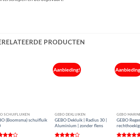
ERELATEERDE PRODUCTEN
Aanbieding!
Aanbieding
O SCHUIFLUIKEN
GEBO DEKLUIKEN
GEBO MARIN
O (Boomsma) schuifluik
GEBO Dekluik | Radius 30 |
GEBO Regen
0
Aluminium | zonder flens
rechthoekig