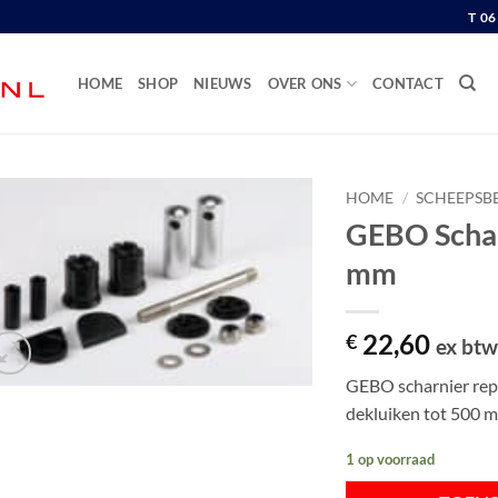
T 0
HOME
SHOP
NIEUWS
OVER ONS
CONTACT
HOME
/
SCHEEPSB
GEBO Schar
mm
22,60
€
ex bt
GEBO scharnier rep
dekluiken tot 500 
1 op voorraad