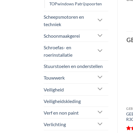
TOPwindows Patrijspoorten
Scheepsmotoren en
techniek
Schoonmaakgerei
G
Schroefas- en
roerinstallatie
Aanbieding!
Aanbieding!
Stuurstoelen en onderstellen
Touwwerk
Veiligheid
Veiligheidskleding
GEBO MARINE PATRIJSPOORTEN
GEBO MARINE ONDERDELEN
GEB
Verf en non paint
GEBO Boomsma
GEBO Luik Handgreep Set
GEB
Patrijspoort kogelrond | in
Links compleet t/m luiken
R3
Verlichting
klappende uitvoering | CE-A
500 x 500
Prijsklasse:
€
272,50
-
€
405,31
ex btw