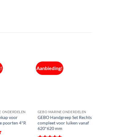
!
Aanbieding!
E ONDERDELEN
GEBO MARINE ONDERDELEN
kap voor
GEBO Handgreep Set Rechts
e poorten 4*R
compleet voor luiken vanaf
620*620 mm