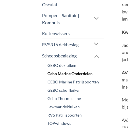
Osculati
ram
kwa
Pompen | Sanitair |
lan
Kombuis
Kwa
Ruitenwissers
RVS316 dekbeslag
Jac
ond
Scheepsbeglazing
jac
GEBO dekluiken
AV
Gebo Marine Onderdelen
maa
GEBO Marine Patrijspoorten
ins
GEBO schuifluiken
Gebo Thermic Line
Met
bij
Lewmar dekluiken
RVS Patrijspoorten
AVA
TOPwindows
cha