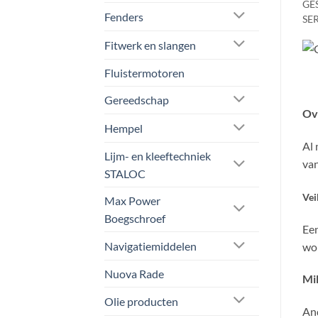
GE
Fenders
SE
Fitwerk en slangen
Fluistermotoren
Gereedschap
Ov
Hempel
Al 
Lijm- en kleeftechniek
van
STALOC
Vei
Max Power
Boegschroef
Een
Navigatiemiddelen
wor
Nuova Rade
Mil
Olie producten
And