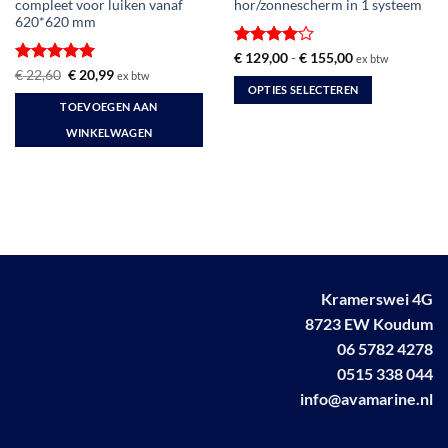
compleet voor luiken vanaf
hor/zonnescherm in 1 systeem
620*620 mm
Gewaardeerd
Prijsklasse:
€
129,00
-
€
155,00
ex btw
€ 129,00
4
uit 5
Gewaardeerd
Oorspronkelijke
Huidige
€
22,60
€
20,99
ex btw
tot
prijs
prijs
5
uit 5
OPTIES SELECTEREN
€ 155,00
was:
is:
TOEVOEGEN AAN
Dit
€ 22,60.
€ 20,99.
WINKELWAGEN
product
heeft
meerdere
variaties.
Deze
optie
kan
gekozen
Kramerswei 4G
worden
8723 EW Koudum
op
de
06 5782 4278
productpagina
0515 338 044
info@avamarine.nl