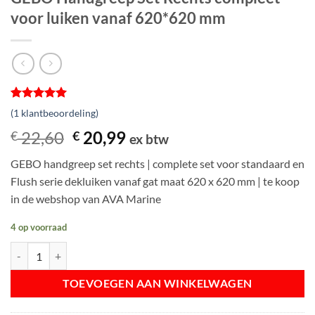
voor luiken vanaf 620*620 mm
Gewaardeerd
1
(
1
klantbeoordeling)
5
op 5
gebaseerd
Oorspronkelijke
Huidige
22,60
20,99
€
€
ex btw
op
prijs
prijs
klantbeoordeling
GEBO handgreep set rechts | complete set voor standaard en
was:
is:
Flush serie dekluiken vanaf gat maat 620 x 620 mm | te koop
€ 22,60.
€ 20,99.
in de webshop van AVA Marine
4 op voorraad
GEBO Handgreep Set Rechts compleet voor luiken vanaf 620*620 mm
TOEVOEGEN AAN WINKELWAGEN