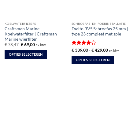
KOELWATERFILTERS
SCHROEFAS- EN ROERINSTALLATIE
Craftsman Marine
Exalto RVS Schroefas 25 mm |
Koelwaterfilter | Craftsman
type 23 compleet met spie
Marine wierfilter
Oorspronkelijke
Huidige
€
78,47
€
69,00
ex btw
prijs
prijs
Gewaardeerd
Prijsklasse:
€
339,00
-
€
429,00
ex btw
was:
is:
€ 339,00
OPTIES SELECTEREN
4
uit 5
€ 78,47.
€ 69,00.
tot
OPTIES SELECTEREN
Dit
€ 429,00
Dit
product
product
heeft
heeft
meerdere
meerdere
variaties.
variaties.
Deze
Deze
optie
optie
kan
kan
gekozen
gekozen
worden
worden
op
op
de