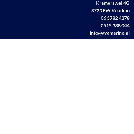
Kramerswei 4G
8723 EW Koudum
06 5782 4278
0515 338 044
info@avamarine.nl
NL63 KNAB 0259 1499 85
KvK 70395373
BTW NL001460831B71
Linkedin AVA marine
Facebook AVA/marine