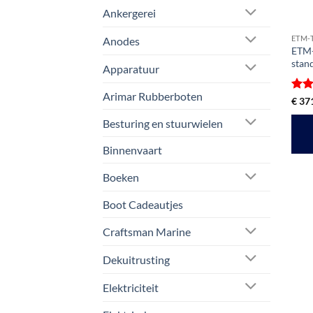
Ankergerei
ETM-
Anodes
ETM-
stan
Apparatuur
Arimar Rubberboten
Gewa
€
371
5
ui
Besturing en stuurwielen
Binnenvaart
Boeken
Boot Cadeautjes
Craftsman Marine
Dekuitrusting
Elektriciteit