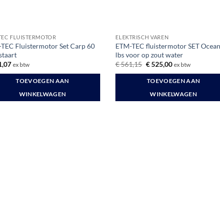
TEC FLUISTERMOTOR
ELEKTRISCH VAREN
TEC Fluistermotor Set Carp 60
ETM-TEC fluistermotor SET Ocean
staart
lbs voor op zout water
Oorspronkelijke
Huidige
,07
€
561,15
€
525,00
ex btw
ex btw
prijs
prijs
was:
is:
TOEVOEGEN AAN
TOEVOEGEN AAN
€ 561,15.
€ 525,00.
WINKELWAGEN
WINKELWAGEN