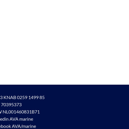
3 KNAB 0259 1499 85
 70395373
 NL001460831B71
kedin AVA marine
ebook AVA/marine