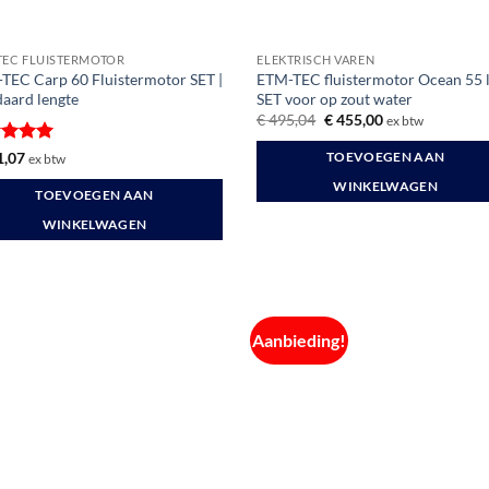
TEC FLUISTERMOTOR
ELEKTRISCH VAREN
TEC Carp 60 Fluistermotor SET |
ETM-TEC fluistermotor Ocean 55 
daard lengte
SET voor op zout water
Oorspronkelijke
Huidige
€
495,04
€
455,00
ex btw
prijs
prijs
was:
is:
ardeerd
,07
TOEVOEGEN AAN
ex btw
€ 495,04.
€ 455,00.
t 5
WINKELWAGEN
TOEVOEGEN AAN
WINKELWAGEN
Aanbieding!