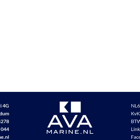
i 4G
NL6
udum
KvK
4278
BTW
 044
Lin
e.nl
Fac