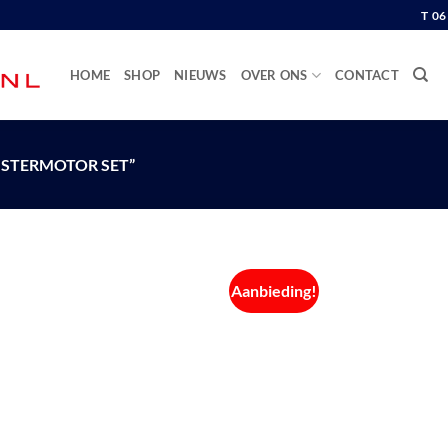
T 0
HOME
SHOP
NIEUWS
OVER ONS
CONTACT
STERMOTOR SET”
Aanbieding!