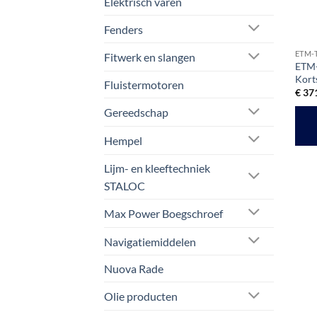
Elektrisch varen
Fenders
ETM-
Fitwerk en slangen
ETM-
Kort
Fluistermotoren
€
371
Gereedschap
Hempel
Lijm- en kleeftechniek
STALOC
Max Power Boegschroef
Navigatiemiddelen
Nuova Rade
Olie producten