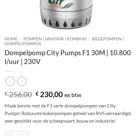
HOME
/
POMPEN | SANITAIR | KOMBUIS
/
BILGEPOMPEN /
DOMPELPOMPEN
Dompelpomp City Pumps F1 30M | 10.800
l/uur | 230V
Oorspronkelijke
Huidige
256,00
230,00
€
€
ex btw
prijs
prijs
Maak kennis met de F1 serie dompelpompen van City
was:
is:
Pumps! Robuuste kokerpompen geheel van RVS vervaardigd,
€ 256,00.
€ 230,00.
zeer geschikt voor de scheepvaart, bouw en industrie!
Dompelpomp City Pumps F1 30M | 10.800 l/uur | 230V aantal