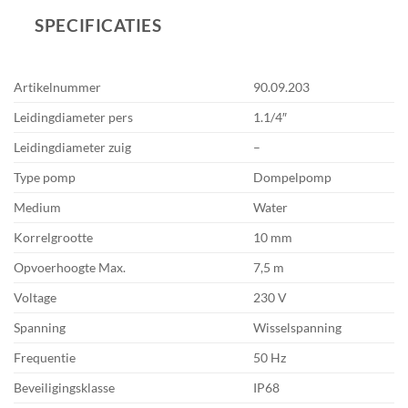
SPECIFICATIES
Artikelnummer
90.09.203
Leidingdiameter pers
1.1/4″
Leidingdiameter zuig
–
Type pomp
Dompelpomp
Medium
Water
Korrelgrootte
10 mm
Opvoerhoogte Max.
7,5 m
Voltage
230 V
Spanning
Wisselspanning
Frequentie
50 Hz
Beveiligingsklasse
IP68