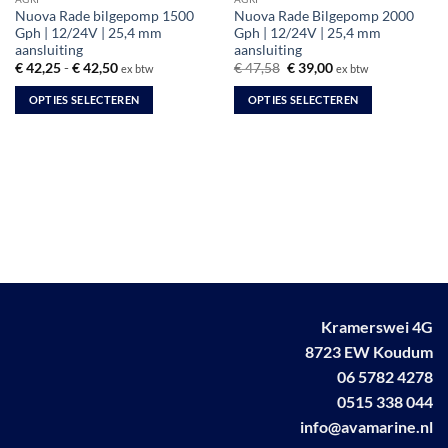
Nuova Rade bilgepomp 1500
Nuova Rade Bilgepomp 2000
Gph | 12/24V | 25,4 mm
Gph | 12/24V | 25,4 mm
aansluiting
aansluiting
Prijsklasse:
Oorspronkelijke
Huidige
€
42,25
-
€
42,50
€
47,58
€
39,00
ex btw
ex btw
€ 42,25
prijs
prijs
tot
was:
is:
OPTIES SELECTEREN
OPTIES SELECTEREN
€ 42,50
€ 47,58.
€ 39,00.
Dit
Dit
product
product
heeft
heeft
meerdere
meerdere
variaties.
variaties.
Deze
Deze
optie
optie
kan
kan
gekozen
gekozen
worden
worden
Kramerswei 4G
op
op
8723 EW Koudum
de
de
productpagina
productpagina
06 5782 4278
0515 338 044
info@avamarine.nl