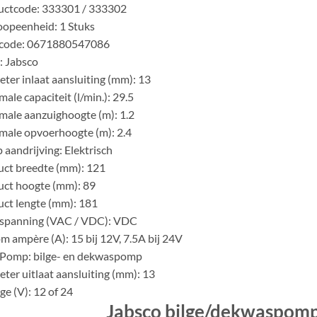
uctcode: 333301 / 333302
opeenheid: 1 Stuks
code: 0671880547086
: Jabsco
ter inlaat aansluiting (mm): 13
ale capaciteit (l/min.): 29.5
ale aanzuighoogte (m): 1.2
ale opvoerhoogte (m): 2.4
aandrijving: Elektrisch
ct breedte (mm): 121
ct hoogte (mm): 89
ct lengte (mm): 181
 spanning (VAC / VDC): VDC
m ampère (A): 15 bij 12V, 7.5A bij 24V
 Pomp: bilge- en dekwaspomp
ter uitlaat aansluiting (mm): 13
ge (V): 12 of 24
Jabsco bilge/dekwaspomp