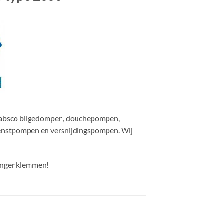
r Jabsco bilgedompen, douchepompen,
nstpompen en versnijdingspompen. Wij
langenklemmen!