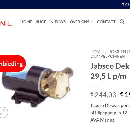
T 0
HOME
SHOP
NIEUWS
OVER ONS
CONTACT
HOME
/
POMPEN | 
DOMPELPOMPEN
nbieding!
Jabsco Dek
29,5 L p/m
Oor
244,03
1
€
€
pri
Jabsco Dekwaspomp t
wa
of bilgepomp in 12-
€ 2
AVA Marine