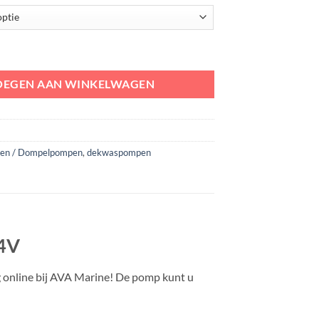
pe 2000 | 29,5 L p/m aantal
OEGEN AAN WINKELWAGEN
pen / Dompelpompen
,
dekwaspompen
24V
g online bij AVA Marine! De pomp kunt u