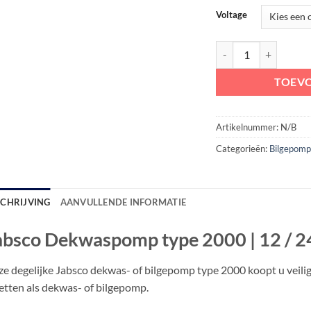
Voltage
Jabsco Dekwaspomp ty
TOEV
Artikelnummer:
N/B
Categorieën:
Bilgepom
SCHRIJVING
AANVULLENDE INFORMATIE
absco Dekwaspomp type 2000 | 12 / 
e degelijke Jabsco dekwas- of bilgepomp type 2000 koopt u veili
etten als dekwas- of bilgepomp.