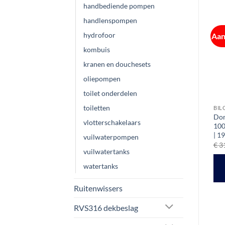
handbediende pompen
handlenspompen
hydrofoor
Aanbieding!
Aan
kombuis
kranen en douchesets
oliepompen
toilet onderdelen
toiletten
BILGEPOMPEN / DOMPELPOMPEN
AGRI
BILGEPOMPEN / DOMPELPOMPEN
Nuova Rade bilgepomp
RULE 1500 GPH bilgepomp
Dom
vlotterschakelaars
24
1500 Gph | 12/24V | 25,4
/ dompelpomp in 12V
100
mm aansluiting
| 1
€
123,14
vuilwaterpompen
ex btw
Prijsklasse:
€
42,25
-
€
42,50
€
3
ex btw
€ 42,25
vuilwatertanks
TOEVOEGEN AAN
tot
OPTIES SELECTEREN
.
€ 42,50
watertanks
WINKELWAGEN
Dit
product
Ruitenwissers
heeft
RVS316 dekbeslag
meerdere
variaties.