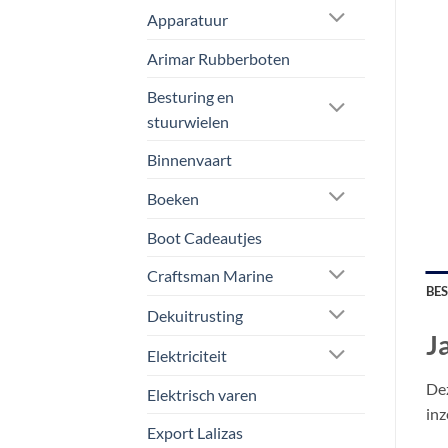
Apparatuur
Arimar Rubberboten
Besturing en
stuurwielen
Binnenvaart
Boeken
Boot Cadeautjes
Craftsman Marine
BE
Dekuitrusting
J
Elektriciteit
Dez
Elektrisch varen
inz
Export Lalizas