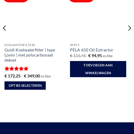
KOELWATERFILTERS
PARTS
Guidi Koelwaterfilter | type
PELA 650 Oil Extractor
Lonio | met polycarbonaat
Oorspronkelijke
Huidige
€
115,45
€
94,95
ex btw
prijs
prijs
deksel
was:
is:
TOEVOEGEN AAN
€ 115,45.
€ 94,95.
WINKELWAGEN
Gewaardeerd
Prijsklasse:
€
172,25
-
€
349,00
ex btw
€ 172,25
5
uit 5
tot
OPTIES SELECTEREN
€ 349,00
Dit
product
heeft
meerdere
variaties.
Deze
optie