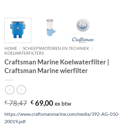
HOME
/
SCHEEPSMOTOREN EN TECHNIEK
/
KOELWATERFILTERS
Craftsman Marine Koelwaterfilter |
Craftsman Marine wierfilter
Oorspronkelijke
Huidige
78,47
69,00
€
€
ex btw
prijs
prijs
https://www.craftsmanmarine.com/media/392-AG-010-
was:
is:
20019.pdf
€ 78,47.
€ 69,00.