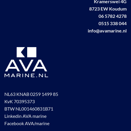
Kramerswei 4G
kan
8723 EW Koudum
gekozen
worden
06 5782 4278
op
0515 338 044
de
info@avamarine.nl
productpagina
NL63 KNAB 0259 1499 85
KvK 70395373
BTW NL001460831B71
Linkedin AVA marine
Facebook AVA/marine