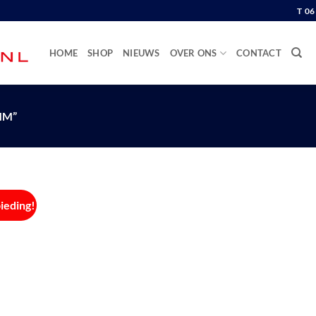
T 0
HOME
SHOP
NIEUWS
OVER ONS
CONTACT
MM”
ieding!