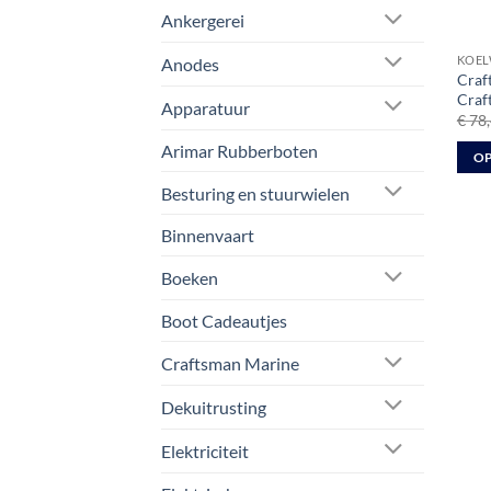
Ankergerei
KOEL
Anodes
Craf
Craf
Apparatuur
€
78,
Arimar Rubberboten
OP
Dit
Besturing en stuurwielen
prod
Binnenvaart
heeft
meer
Boeken
varia
Deze
Boot Cadeautjes
optie
kan
Craftsman Marine
geko
Dekuitrusting
word
op
Elektriciteit
de
prod