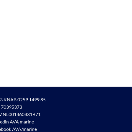
3 KNAB 0259 1499 85
 70395373
 NL001460831B71
kedin AVA marine
ebook AVA/marine