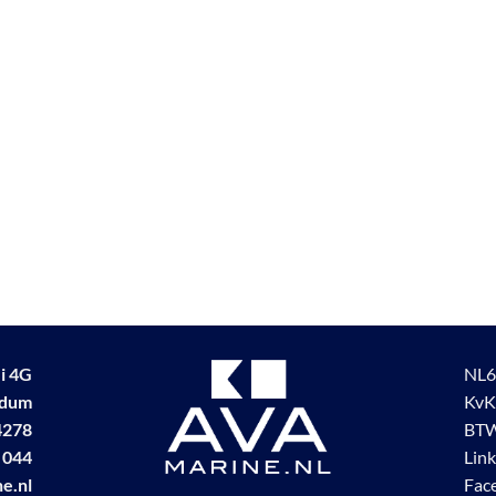
i 4G
NL6
udum
KvK
4278
BTW
 044
Lin
e.nl
Fac