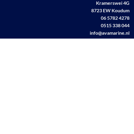
Kramerswei 4G
8723 EW Koudum
06 5782 4278
0515 338 044
info@avamarine.nl
NL63 KNAB 0259 1499 85
KvK 70395373
BTW NL001460831B71
Linkedin AVA marine
Facebook AVA/marine