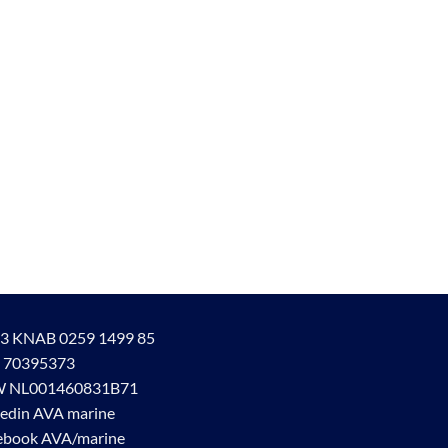
3 KNAB 0259 1499 85
 70395373
 NL001460831B71
kedin AVA marine
ebook AVA/marine