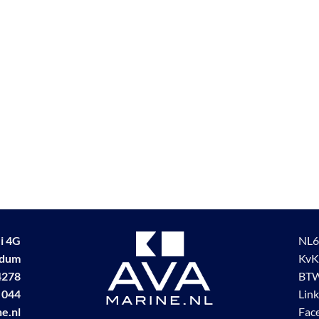
i 4G
NL6
udum
KvK
4278
BTW
 044
Lin
e.nl
Fac