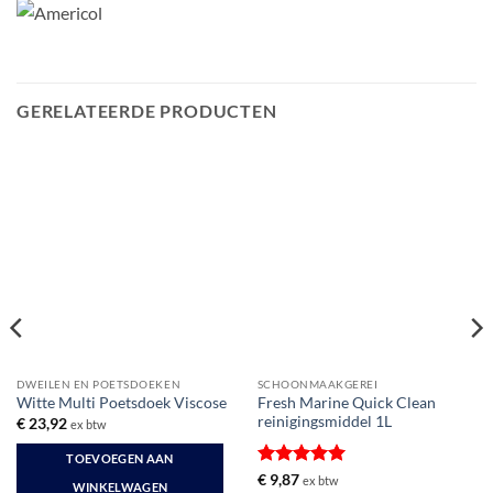
GERELATEERDE PRODUCTEN
DWEILEN EN POETSDOEKEN
SCHOONMAAKGEREI
Fresh Marine Quick Clean
Witte Multi Poetsdoek Viscose
reinigingsmiddel 1L
€
23,92
ex btw
TOEVOEGEN AAN
Gewaardeerd
€
9,87
ex btw
WINKELWAGEN