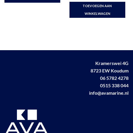
5
uit 5
TOEVOEGEN AAN
WINKELWAGEN
Kramerswei 4G
8723 EW Koudum
06 5782 4278
0515 338 044
info@avamarine.nl