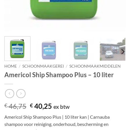
HOME
/
SCHOONMAAKGEREI
/
SCHOONMAAKMIDDELEN
Americol Ship Shampoo Plus – 10 liter
Oorspronkelijke
Huidige
46,75
40,25
€
€
ex btw
prijs
prijs
Americol Ship Shampoo Plus | 10 liter kan | Carnauba
was:
is:
shampoo voor reiniging, onderhoud, bescherming en
€ 46,75.
€ 40,25.