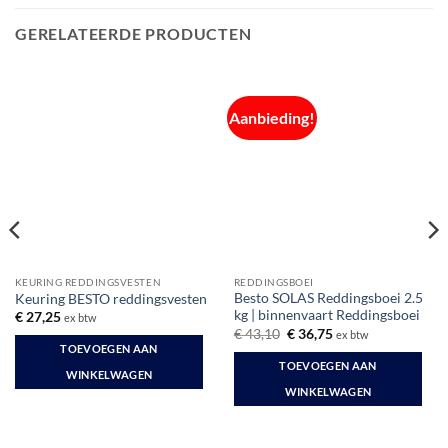
GERELATEERDE PRODUCTEN
Aanbieding!
KEURING REDDINGSVESTEN
REDDINGSBOEI
Besto SOLAS Reddingsboei 2.5
Keuring BESTO reddingsvesten
kg | binnenvaart Reddingsboei
€
27,25
ex btw
Oorspronkelijke
Huidige
€
43,10
€
36,75
ex btw
prijs
prijs
TOEVOEGEN AAN
was:
is:
TOEVOEGEN AAN
€ 43,10.
€ 36,75.
WINKELWAGEN
WINKELWAGEN