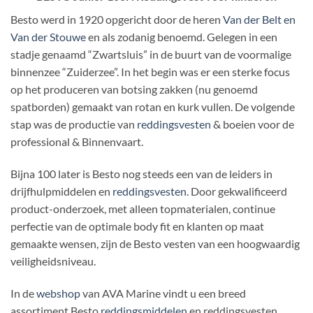
Besto werd in 1920 opgericht door de heren
Van der Belt en
Van der Stouwe
en als zodanig benoemd. Gelegen in een
stadje genaamd “Zwartsluis” in de buurt van de voormalige
binnenzee “Zuiderzee”. In het begin was er een sterke focus
op het produceren van botsing zakken (nu genoemd
spatborden) gemaakt van rotan en kurk vullen. De volgende
stap was de productie van
reddingsvesten
& boeien voor de
professional & Binnenvaart.
Bijna 100 later is Besto nog steeds een van de leiders in
drijfhulpmiddelen en
reddingsvesten
. Door gekwalificeerd
product-onderzoek, met alleen topmaterialen, continue
perfectie van de optimale body fit en klanten op maat
gemaakte wensen, zijn de Besto vesten van een hoogwaardig
veiligheidsniveau.
In de
webshop
van AVA Marine vindt u een breed
assortiment Besto
reddingsmiddelen
en reddingsvesten.