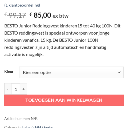
Gewaardeerd
1
(
1
klantbeoordeling)
5
op 5
gebaseerd
Oorspronkelijke
Huidige
99,17
85,00
€
€
ex btw
op
prijs
prijs
klantbeoordeling
BESTO Junior Reddingsvest kinderen15 tot 40 kg 100N. Dit
was:
is:
BESTO reddingsvest is speciaal ontworpen voor jonge
€ 99,17.
€ 85,00.
kinderen vanaf ca. 15 kg. De BESTO Junior 100N
reddingsvesten zijn altijd automatisch en handmatig
activatie is mogelijk.
Kleur
BESTO Junior 100N Automatisch Reddingsvest voor kinderen | 15 tot 
TOEVOEGEN AAN WINKELWAGEN
Artikelnummer:
N/B
Categorie:
baby / child / junior