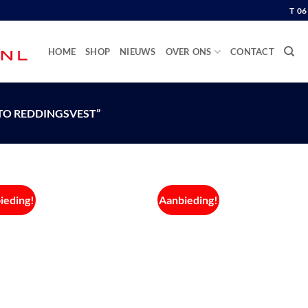
T 0
HOME
SHOP
NIEUWS
OVER ONS
CONTACT
O REDDINGSVEST”
ieding!
Aanbieding!