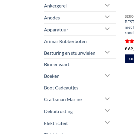
Ankergerei
BERO
Anodes
BEST
met 
Apparatuur
rood
Arimar Rubberboten
Gewa
€
69,
Besturing en stuurwielen
5
ui
OP
Binnenvaart
Dit
prod
Boeken
heeft
meer
Boot Cadeautjes
varia
Craftsman Marine
Deze
optie
Dekuitrusting
kan
geko
Elektriciteit
word