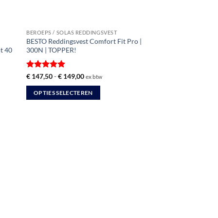
BEROEPS / SOLAS REDDINGSVEST
BESTO Reddingsvest Comfort Fit Pro |
ot 40
300N | TOPPER!
Gewaardeerd
Prijsklasse:
€
147,50
-
€
149,00
ex btw
€ 147,50
5
uit 5
tot
OPTIES SELECTEREN
€ 149,00
Dit
product
heeft
meerdere
variaties.
Deze
optie
kan
gekozen
worden
op