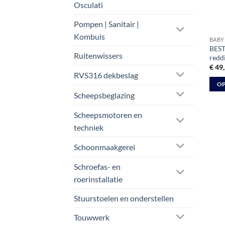
Osculati
Pompen | Sanitair |
Kombuis
BABY 
BEST
Ruitenwissers
redd
€
49,
RVS316 dekbeslag
OP
Scheepsbeglazing
Dit
prod
Scheepsmotoren en
heeft
techniek
meer
varia
Schoonmaakgerei
Deze
optie
Schroefas- en
kan
roerinstallatie
geko
Stuurstoelen en onderstellen
word
op
Touwwerk
de