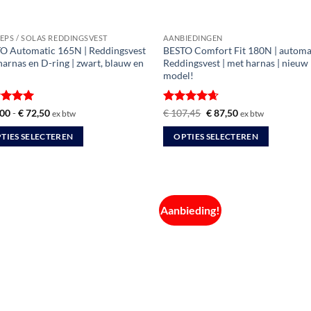
EPS / SOLAS REDDINGSVEST
AANBIEDINGEN
O Automatic 165N | Reddingsvest
BESTO Comfort Fit 180N | automa
harnas en D-ring | zwart, blauw en
Reddingsvest | met harnas | nieuw
model!
ardeerd
Prijsklasse:
Gewaardeerd
Oorspronkelijke
Huidige
00
-
€
72,50
€
107,45
€
87,50
ex btw
ex btw
€ 69,00
prijs
prijs
t 5
4.6
uit 5
tot
was:
is:
TIES SELECTEREN
OPTIES SELECTEREN
€ 72,50
€ 107,45.
€ 87,50.
Dit
uct
product
heeft
dere
meerdere
Aanbieding!
ties.
variaties.
Deze
optie
kan
zen
gekozen
en
worden