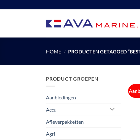
Ga
naar
inhoud
HOME
/
PRODUCTEN GETAGGED “BEST
PRODUCT GROEPEN
Aanb
Aanbiedingen
Accu
Afleverpakketten
Agri