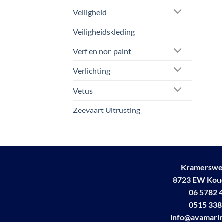
prod
Veiligheid
Veiligheidskleding
Verf en non paint
Verlichting
Vetus
Zeevaart Uitrusting
Kramerswe
8723 EW Ko
06 5782 
0515 338
info@avamarin