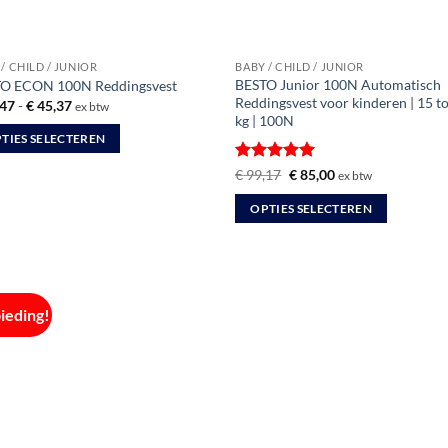
op
de
uctpagina
productpagina
/ CHILD / JUNIOR
BABY / CHILD / JUNIOR
BESTO Junior 100N Automatisch
O ECON 100N Reddingsvest
Reddingsvest voor kinderen | 15 t
Prijsklasse:
47
-
€
45,37
ex btw
€ 33,47
kg | 100N
tot
TIES SELECTEREN
€ 45,37
Gewaardeerd
Oorspronkelijke
Huidige
€
99,17
€
85,00
ex btw
uct
prijs
prijs
5
uit 5
was:
is:
OPTIES SELECTEREN
€ 99,17.
€ 85,00.
dere
Dit
ties.
product
heeft
meerdere
ieding!
variaties.
zen
Deze
en
optie
kan
gekozen
uctpagina
worden