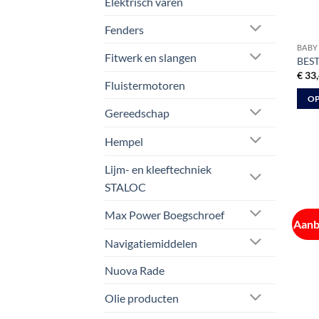
Elektrisch varen
op
de
Fenders
prod
BABY 
Fitwerk en slangen
BEST
€
33,
Fluistermotoren
OP
Gereedschap
Dit
prod
Hempel
heeft
meer
Lijm- en kleeftechniek
varia
STALOC
Deze
Max Power Boegschroef
optie
Aanb
kan
Navigatiemiddelen
geko
word
Nuova Rade
op
de
Olie producten
prod