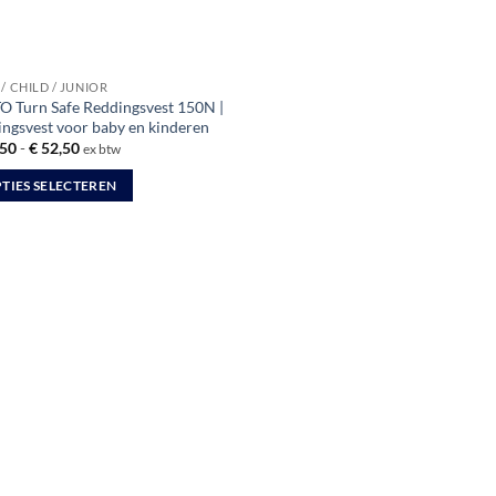
op
de
productpagina
/ CHILD / JUNIOR
O Turn Safe Reddingsvest 150N |
ingsvest voor baby en kinderen
Prijsklasse:
50
-
€
52,50
ex btw
€ 49,50
tot
TIES SELECTEREN
€ 52,50
uct
dere
ties.
zen
en