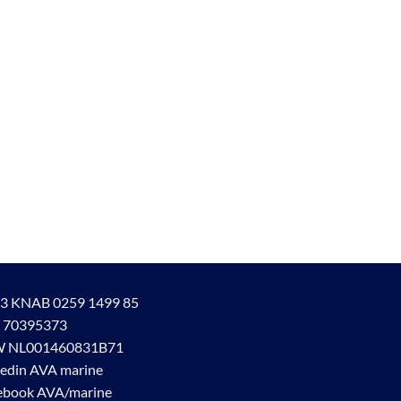
3 KNAB 0259 1499 85
 70395373
 NL001460831B71
kedin AVA marine
ebook AVA/marine