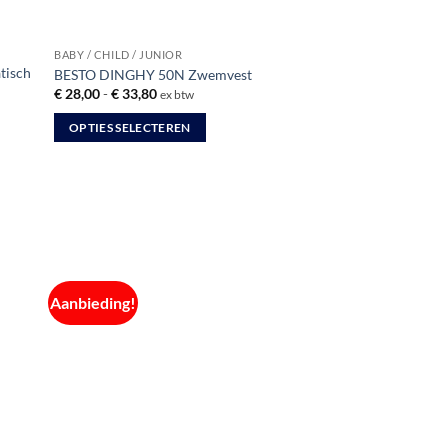
BABY / CHILD / JUNIOR
tisch
BESTO DINGHY 50N Zwemvest
Prijsklasse:
€
28,00
-
€
33,80
ex btw
€ 28,00
tot
OPTIES SELECTEREN
€ 33,80
Dit
product
heeft
meerdere
variaties.
Deze
optie
Aanbieding!
kan
gekozen
worden
op
de
productpagina