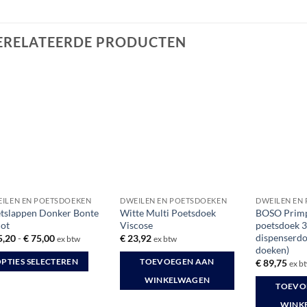
ERELATEERDE PRODUCTEN
ILEN EN POETSDOEKEN
DWEILEN EN POETSDOEKEN
DWEILEN EN
tslappen Donker Bonte
Witte Multi Poetsdoek
BOSO Prim
cot
Viscose
poetsdoek 3
dispenserdo
Prijsklasse:
5,20
-
€
75,00
€
23,92
ex btw
ex btw
€ 15,20
doeken)
tot
PTIES SELECTEREN
TOEVOEGEN AAN
€
89,75
ex b
€ 75,00
WINKELWAGEN
TOEVO
duct
WINK