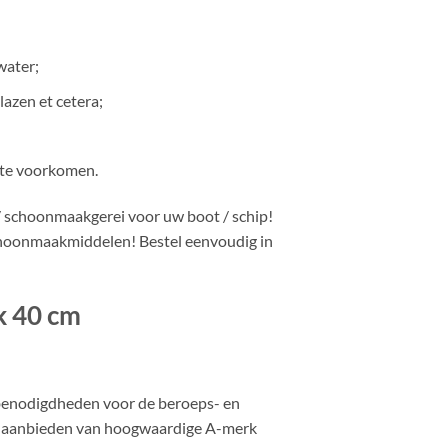
water;
lazen et cetera;
l te voorkomen.
 schoonmaakgerei voor uw boot / schip!
schoonmaakmiddelen! Bestel eenvoudig in
k 40 cm
benodigdheden voor de beroeps- en
ent aanbieden van hoogwaardige A-merk