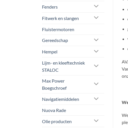
Fenders
Fitwerk en slangen
Fluistermotoren
Gereedschap
Hempel
AVA
Lijm- en kleeftechniek
Van
STALOC
onz
Max Power
Boegschroef
Navigatiemiddelen
We
Nuova Rade
Wel
Olie producten
ple