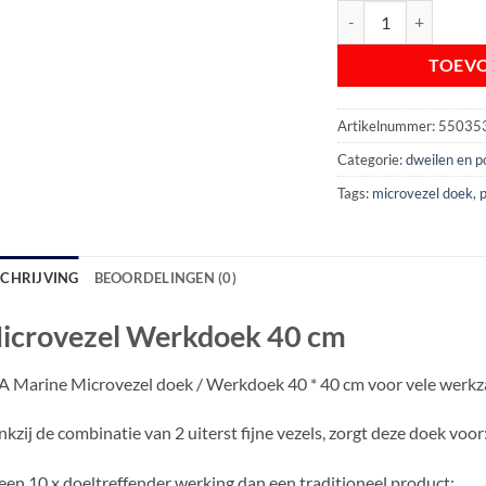
Microvezel Werkdoek
TOEV
Artikelnummer:
55035
Categorie:
dweilen en 
Tags:
microvezel doek
,
SCHRIJVING
BEOORDELINGEN (0)
icrovezel Werkdoek 40 cm
 Marine Microvezel doek / Werkdoek 40 * 40 cm voor vele werk
kzij de combinatie van 2 uiterst fijne vezels, zorgt deze doek voor
een 10 x doeltreffender werking dan een traditioneel product;