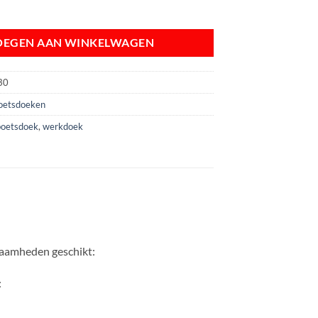
 40 cm aantal
OEGEN AAN WINKELWAGEN
30
poetsdoeken
poetsdoek
,
werkdoek
zaamheden geschikt:
: