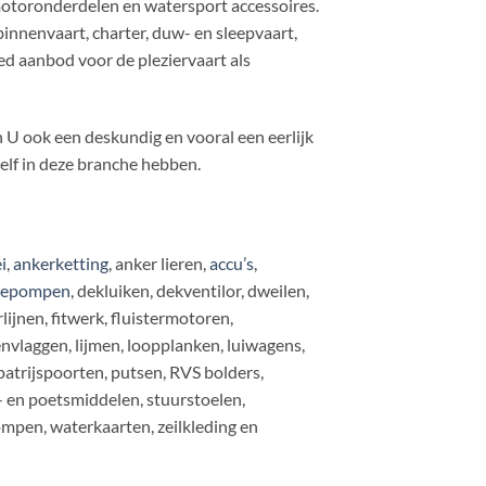
toronderdelen en watersport accessoires.
nenvaart, charter, duw- en sleepvaart,
ed aanbod voor de pleziervaart als
 U ook een deskundig en vooral een eerlijk
zelf in deze branche hebben.
i
,
ankerketting
, anker lieren,
accu’s
,
gepompen
, dekluiken, dekventilor, dweilen,
jnen, fitwerk, fluistermotoren,
envlaggen, lijmen, loopplanken, luiwagens,
patrijspoorten, putsen, RVS bolders,
 en poetsmiddelen, stuurstoelen,
mpen, waterkaarten, zeilkleding en