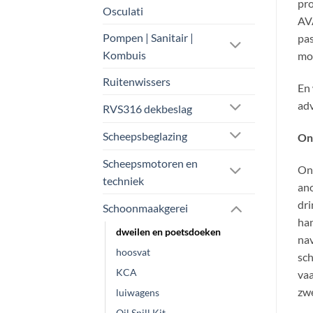
pro
Osculati
AVA
Pompen | Sanitair |
pas
Kombuis
mot
Ruitenwissers
En 
adv
RVS316 dekbeslag
Scheepsbeglazing
On
Scheepsmotoren en
Ons
techniek
an
dri
Schoonmaakgerei
han
dweilen en poetsdoeken
nav
hoosvat
sch
KCA
vaa
zw
luiwagens
Oil Spill Kit