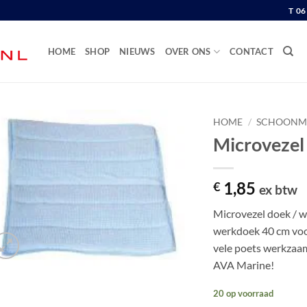
T 0
HOME
SHOP
NIEUWS
OVER ONS
CONTACT
HOME
/
SCHOONM
Microvezel
1,85
€
ex btw
Microvezel doek / w
werkdoek 40 cm voor
vele poets werkzaa
AVA Marine!
20 op voorraad