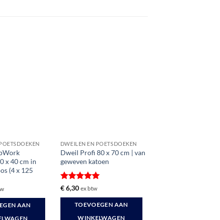
 POETSDOEKEN
DWEILEN EN POETSDOEKEN
pWork
Dweil Profi 80 x 70 cm | van
0 x 40 cm in
geweven katoen
os (4 x 125
Gewaardeerd
€
6,30
ex btw
tw
5
uit 5
TOEVOEGEN AAN
EGEN AAN
WINKELWAGEN
ELWAGEN