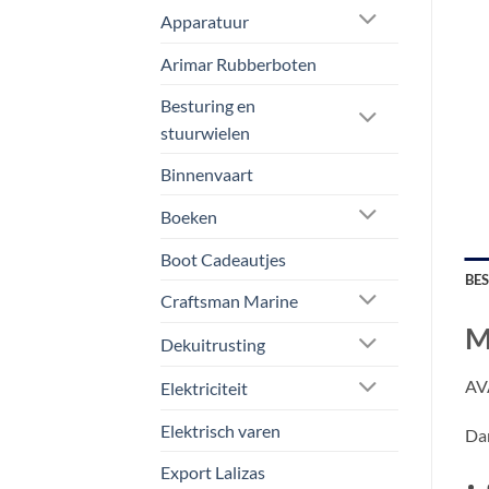
Apparatuur
Arimar Rubberboten
Besturing en
stuurwielen
Binnenvaart
Boeken
Boot Cadeautjes
BE
Craftsman Marine
M
Dekuitrusting
AVA
Elektriciteit
Elektrisch varen
Dan
Export Lalizas