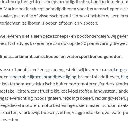
ducten op het gebied scheepsbenodigdheden, bootonderdelen, mo
 Marine heeft scheepsbenodigdheden voor beroepsschepen als bin
sagier, patrouille of vissersschepen. Hiernaast hebben wij een bre
orjachten, zeilboten, sloepen of toer- en visboten.
we leveren niet alleen deze scheeps- en bootonderdelen, wij geven
ies. Dat advies baseren we dan ook op de 20 jaar ervaring die we 
line assortiment aan scheeps- en watersportbenodigdheden:
 assortiment is met zorg samengesteld, wij leveren o.a.:
ankergere
oden,
anaerobe lijmen
,
brandbeveiliging
, brandstof additieven,
bil
nkwaterpompen, elektrische buitenboordmotoren, fenders, fenderli
dstakellichten, constructie kit, koelvloeistoffen, landvasten, land
igatieverlichting, noodsignalen, reddingsboeien, reddingsvesten, 
eepsdiesel motoren, motorbedieningen, siermasten, schoonmaak-
rkaarten, vaarbewijs boeken, vetten, vlaggenstokken, vuilwaterpo
emvesten.