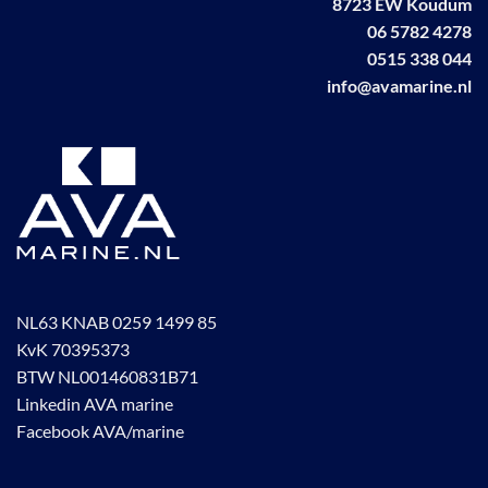
8723 EW Koudum
06 5782 4278
0515 338 044
info@avamarine.nl
NL63 KNAB 0259 1499 85
KvK 70395373
BTW NL001460831B71
Linkedin AVA marine
Facebook AVA/marine