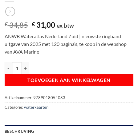
Oorspronkelijke
Huidige
34,85
31,00
€
€
ex btw
prijs
prijs
ANWB Wateratlas Nederland Zuid | nieuwste ringband
was:
is:
uitgave van 2025 met 120 pagina’s, te koop in de webshop
€ 34,85.
€ 31,00.
van AVA Marine
ANWB Wateratlas Nederland Zuid aantal
TOEVOEGEN AAN WINKELWAGEN
Artikelnummer:
9789018054083
Categorie:
waterkaarten
BESCHRIJVING