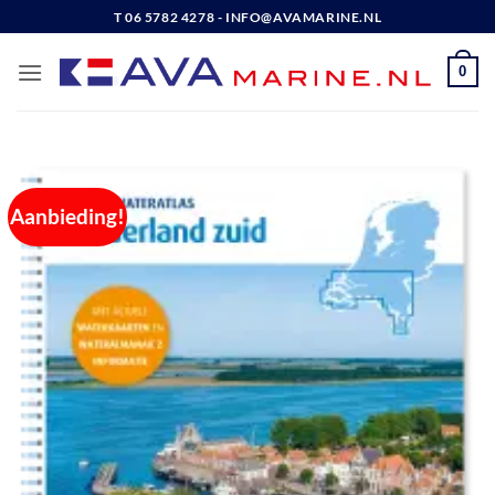
Ga
T 06 5782 4278 - INFO@AVAMARINE.NL
naar
inhoud
0
Aanbieding!