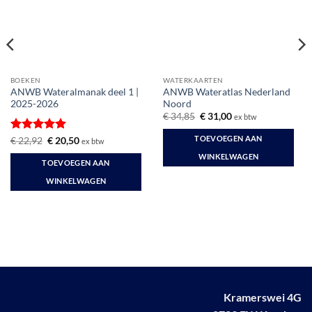
BOEKEN
WATERKAARTEN
ANWB Wateralmanak deel 1 |
ANWB Wateratlas Nederland
2025-2026
Noord
Oorspronkelijke
Huidige
€
34,85
€
31,00
ex btw
prijs
prijs
was:
is:
TOEVOEGEN AAN
Gewaardeerd
Oorspronkelijke
Huidige
€
22,92
€
20,50
ex btw
€ 34,85.
€ 31,00.
prijs
prijs
5
uit 5
WINKELWAGEN
was:
is:
TOEVOEGEN AAN
€ 22,92.
€ 20,50.
WINKELWAGEN
Kramerswei 4G