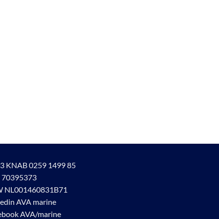
3 KNAB 0259 1499 85
 70395373
 NL001460831B71
kedin AVA marine
ebook AVA/marine