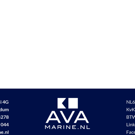
i 4G
NL6
udum
KvK
4278
BTW
 044
Lin
e.nl
Fac