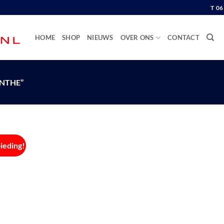
T 0
HOME
SHOP
NIEUWS
OVER ONS
CONTACT
NTHE”
ieding!