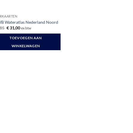
RKAARTEN
 Wateratlas Nederland Noord
Oorspronkelijke
Huidige
85
€
31,00
ex btw
prijs
prijs
was:
is:
TOEVOEGEN AAN
€ 34,85.
€ 31,00.
WINKELWAGEN