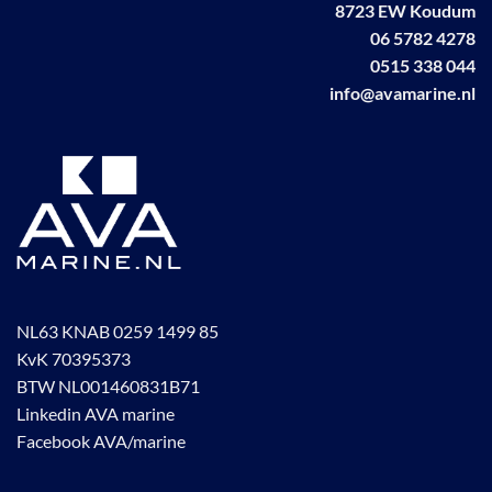
8723 EW Koudum
worden
worden
06 5782 4278
op
op
de
de
0515 338 044
productpagina
productpagina
info@avamarine.nl
NL63 KNAB 0259 1499 85
KvK 70395373
BTW NL001460831B71
Linkedin AVA marine
Facebook AVA/marine