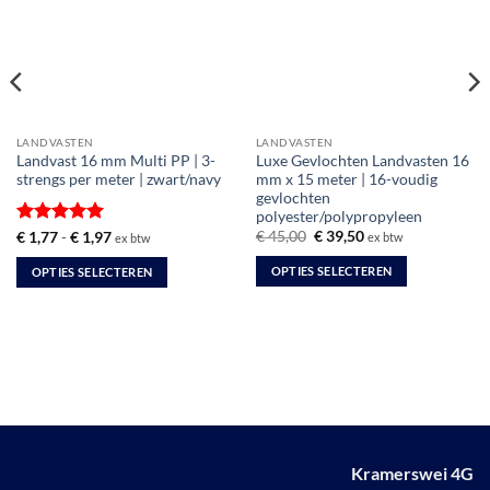
LANDVASTEN
LANDVASTEN
Landvast 16 mm Multi PP | 3-
Luxe Gevlochten Landvasten 16
strengs per meter | zwart/navy
mm x 15 meter | 16-voudig
gevlochten
polyester/polypropyleen
Oorspronkelijke
Huidige
Gewaardeerd
Prijsklasse:
€
45,00
€
39,50
€
1,77
-
€
1,97
ex btw
ex btw
prijs
prijs
€ 1,77
5
uit 5
was:
is:
tot
OPTIES SELECTEREN
OPTIES SELECTEREN
€ 45,00.
€ 39,50.
€ 1,97
Dit
Dit
product
product
heeft
heeft
meerdere
meerdere
variaties.
variaties.
Deze
Deze
optie
optie
kan
kan
Kramerswei 4G
gekozen
gekozen