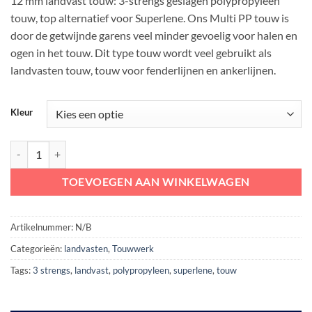
12 mm landvast touw: 3-strengs geslagen polypropyleen
touw, top alternatief voor Superlene. Ons Multi PP touw is
door de getwijnde garens veel minder gevoelig voor halen en
ogen in het touw. Dit type touw wordt veel gebruikt als
landvasten touw, touw voor fenderlijnen en ankerlijnen.
Kleur
12 mm landvast Multi PP 3-strengs per meter (zwart/navy) aantal
TOEVOEGEN AAN WINKELWAGEN
Artikelnummer:
N/B
Categorieën:
landvasten
,
Touwwerk
Tags:
3 strengs
,
landvast
,
polypropyleen
,
superlene
,
touw