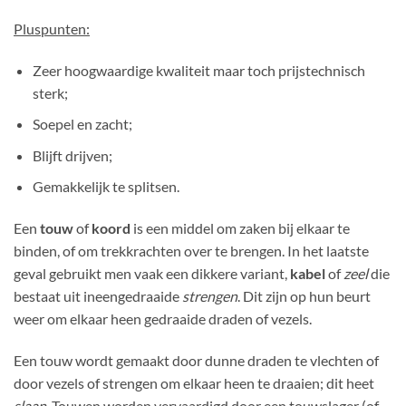
Pluspunten:
Zeer hoogwaardige kwaliteit maar toch prijstechnisch
sterk;
Soepel en zacht;
Blijft drijven;
Gemakkelijk te splitsen.
Een
touw
of
koord
is een middel om zaken bij elkaar te
binden, of om trekkrachten over te brengen. In het laatste
geval gebruikt men vaak een dikkere variant,
kabel
of
zeel
die
bestaat uit ineengedraaide
strengen
. Dit zijn op hun beurt
weer om elkaar heen gedraaide draden of vezels.
Een touw wordt gemaakt door dunne draden te vlechten of
door vezels of strengen om elkaar heen te draaien; dit heet
slaan
. Touwen worden vervaardigd door een touwslager (of