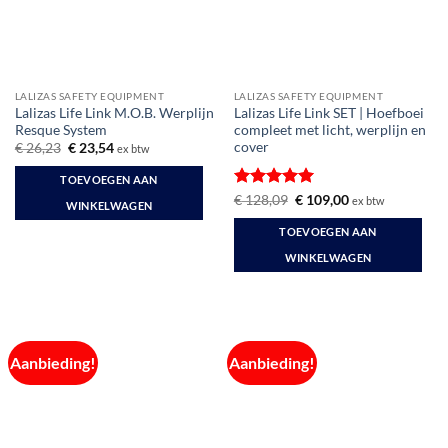
LALIZAS SAFETY EQUIPMENT
LALIZAS SAFETY EQUIPMENT
Lalizas Life Link M.O.B. Werplijn
Lalizas Life Link SET | Hoefboei
Resque System
compleet met licht, werplijn en
cover
Oorspronkelijke
Huidige
€
26,23
€
23,54
ex btw
prijs
prijs
was:
is:
TOEVOEGEN AAN
€ 26,23.
€ 23,54.
Gewaardeerd
Oorspronkelijke
Huidige
€
128,09
€
109,00
ex btw
WINKELWAGEN
prijs
prijs
5
uit 5
was:
is:
TOEVOEGEN AAN
€ 128,09.
€ 109,00.
WINKELWAGEN
Aanbieding!
Aanbieding!