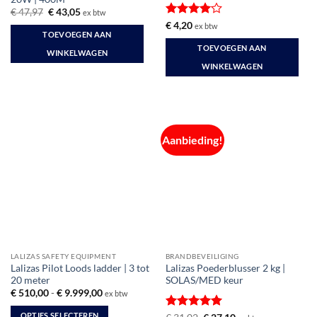
Oorspronkelijke
Huidige
€
47,97
€
43,05
ex btw
prijs
prijs
Gewaardeerd
€
4,20
ex btw
was:
is:
TOEVOEGEN AAN
4
uit 5
€ 47,97.
€ 43,05.
TOEVOEGEN AAN
WINKELWAGEN
WINKELWAGEN
Aanbieding!
LALIZAS SAFETY EQUIPMENT
BRANDBEVEILIGING
Lalizas Pilot Loods ladder | 3 tot
Lalizas Poederblusser 2 kg |
20 meter
SOLAS/MED keur
Prijsklasse:
€
510,00
-
€
9.999,00
ex btw
€ 510,00
tot
OPTIES SELECTEREN