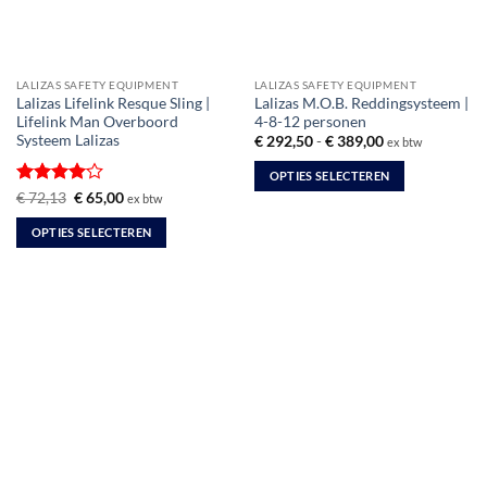
LALIZAS SAFETY EQUIPMENT
LALIZAS SAFETY EQUIPMENT
Lalizas Lifelink Resque Sling |
Lalizas M.O.B. Reddingsysteem |
Lifelink Man Overboord
4-8-12 personen
Systeem Lalizas
Prijsklasse:
€
292,50
-
€
389,00
ex btw
€ 292,50
tot
OPTIES SELECTEREN
€ 389,00
Gewaardeerd
Oorspronkelijke
Huidige
€
72,13
€
65,00
ex btw
Dit
prijs
prijs
4
uit 5
product
was:
is:
OPTIES SELECTEREN
€ 72,13.
€ 65,00.
heeft
Dit
meerdere
product
variaties.
heeft
Deze
meerdere
optie
variaties.
kan
Deze
gekozen
optie
worden
kan
op
gekozen
de
worden
productpagina
op