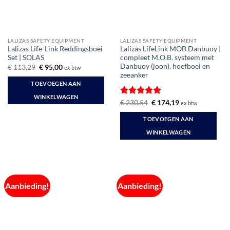
LALIZAS SAFETY EQUIPMENT
LALIZAS SAFETY EQUIPMENT
Lalizas Life-Link Reddingsboei
Lalizas LifeLink MOB Danbuoy |
Set | SOLAS
compleet M.O.B. systeem met
Danbuoy (joon), hoefboei en
Oorspronkelijke
Huidige
€
113,29
€
95,00
ex btw
prijs
prijs
zeeanker
was:
is:
TOEVOEGEN AAN
€ 113,29.
€ 95,00.
WINKELWAGEN
Gewaardeerd
Oorspronkelijke
Huidige
€
230,54
€
174,19
ex btw
prijs
prijs
5
uit 5
was:
is:
TOEVOEGEN AAN
€ 230,54.
€ 174,19.
WINKELWAGEN
Aanbieding!
Aanbieding!