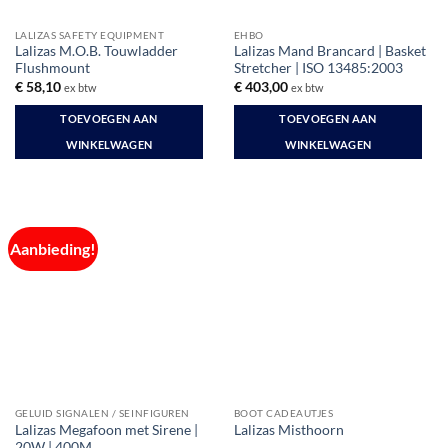
de
LALIZAS SAFETY EQUIPMENT
EHBO
productpagina
Lalizas M.O.B. Touwladder
Lalizas Mand Brancard | Basket
Flushmount
Stretcher | ISO 13485:2003
€
58,10
€
403,00
ex btw
ex btw
TOEVOEGEN AAN
TOEVOEGEN AAN
WINKELWAGEN
WINKELWAGEN
Aanbieding!
GELUID SIGNALEN / SEINFIGUREN
BOOT CADEAUTJES
Lalizas Megafoon met Sirene |
Lalizas Misthoorn
20W | 400M