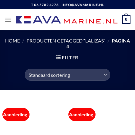
Ga
T 06 5782 4278 - INFO@AVAMARINE.NL
naar
inhoud
0
HOME
/
PRODUCTEN GETAGGED “LALIZAS”
/
PAGINA
4
FILTER
Aanbieding!
Aanbieding!