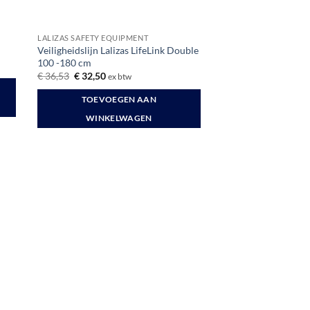
LALIZAS SAFETY EQUIPMENT
Veiligheidslijn Lalizas LifeLink Double
100 -180 cm
Oorspronkelijke
Huidige
€
36,53
€
32,50
ex btw
prijs
prijs
was:
is:
TOEVOEGEN AAN
€ 36,53.
€ 32,50.
WINKELWAGEN