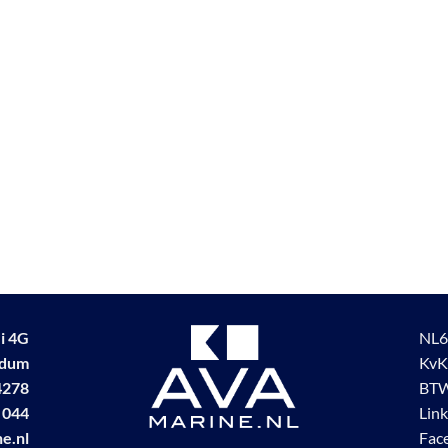
i 4G
NL6
udum
KvK
4278
BTW
 044
Lin
e.nl
Fac