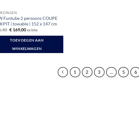
IEDINGEN
Funtube 2 persoons COUPE
PIT | towable | 152 x 147 cm
Oorspronkelijke
Huidige
,40
€
169,00
ex btw
prijs
prijs
was:
is:
TOEVOEGEN AAN
€ 195,40.
€ 169,00.
WINKELWAGEN
1
2
3
…
5
6