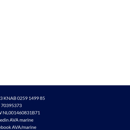
3 KNAB 0259 1499 85
 70395373
 NL001460831B71
kedin AVA marine
ebook AVA/marine