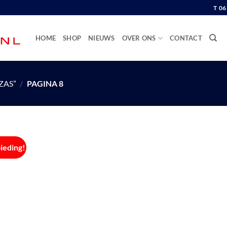
T 0
HOME
SHOP
NIEUWS
OVER ONS
CONTACT
ZAS”
/
PAGINA 8
ieding!