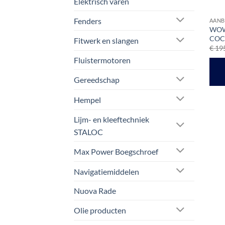
Elektrisch varen
Fenders
AANB
WOW 
COCK
Fitwerk en slangen
€
195
Fluistermotoren
Gereedschap
Hempel
Lijm- en kleeftechniek
STALOC
Max Power Boegschroef
Navigatiemiddelen
Nuova Rade
Olie producten