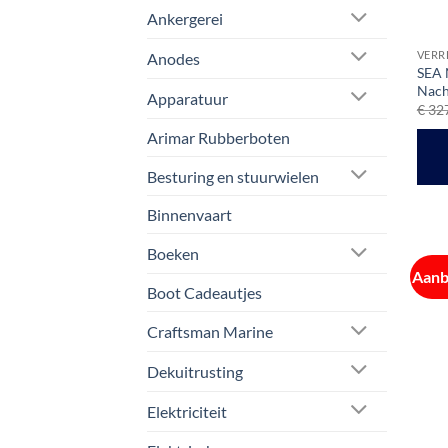
Ankergerei
VERR
Anodes
SEA 
Nach
Apparatuur
€
327
Arimar Rubberboten
Besturing en stuurwielen
Binnenvaart
Boeken
Aanb
Boot Cadeautjes
Craftsman Marine
Dekuitrusting
Elektriciteit