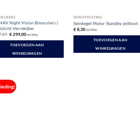
EKIJKERS
DEKUITRUSTING
NAV Night Vision Binoculars |
Seinkegel Motor Standby zeilboot
tzicht Verrekijker
€
8,30
ex btw
Oorspronkelijke
Huidige
,09
€
299,00
ex btw
prijs
prijs
TOEVOEGEN AAN
was:
is:
TOEVOEGEN AAN
€ 327,09.
€ 299,00.
WINKELWAGEN
WINKELWAGEN
ieding!