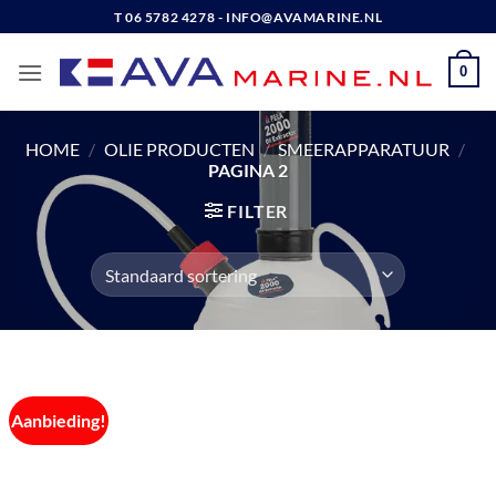
Ga
T 06 5782 4278 - INFO@AVAMARINE.NL
naar
inhoud
0
HOME
/
OLIE PRODUCTEN
/
SMEERAPPARATUUR
/
PAGINA 2
FILTER
Aanbieding!