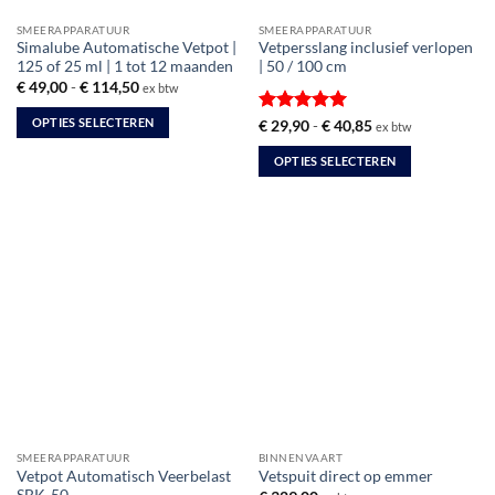
SMEERAPPARATUUR
SMEERAPPARATUUR
Simalube Automatische Vetpot |
Vetpersslang inclusief verlopen
125 of 25 ml | 1 tot 12 maanden
| 50 / 100 cm
Prijsklasse:
€
49,00
-
€
114,50
ex btw
€ 49,00
tot
OPTIES SELECTEREN
Gewaardeerd
Prijsklasse:
€
29,90
-
€
40,85
ex btw
€ 114,50
€ 29,90
5
uit 5
Dit
tot
OPTIES SELECTEREN
€ 40,85
product
Dit
heeft
product
meerdere
heeft
variaties.
meerdere
Deze
variaties.
optie
Deze
kan
optie
gekozen
kan
worden
gekozen
op
worden
de
op
productpagina
de
SMEERAPPARATUUR
BINNENVAART
productpagina
Vetpot Automatisch Veerbelast
Vetspuit direct op emmer
SBK-50