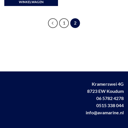
WINKELWAGEN
1
2
Kramerswei 4G
8723 EW Koudum
06 5782 4278
0515 338 044
info@avamarine.nl