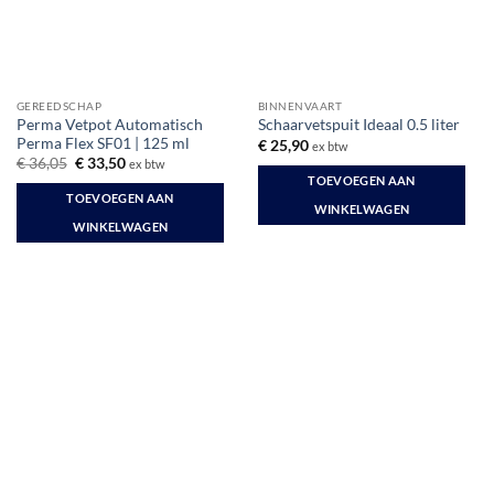
GEREEDSCHAP
BINNENVAART
Perma Vetpot Automatisch
Schaarvetspuit Ideaal 0.5 liter
Perma Flex SF01 | 125 ml
€
25,90
ex btw
Oorspronkelijke
Huidige
€
36,05
€
33,50
ex btw
prijs
prijs
TOEVOEGEN AAN
was:
is:
TOEVOEGEN AAN
€ 36,05.
€ 33,50.
WINKELWAGEN
WINKELWAGEN