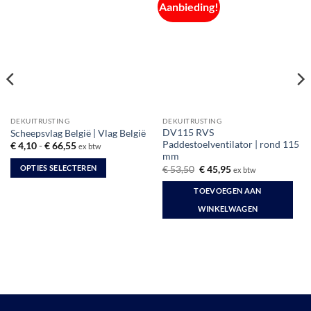
Aanbieding!
DEKUITRUSTING
DEKUITRUSTING
DV115 RVS
Scheepsvlag België | Vlag België
Paddestoelventilator | rond 115
Prijsklasse:
€
4,10
-
€
66,55
ex btw
€ 4,10
mm
tot
Oorspronkelijke
Huidige
OPTIES SELECTEREN
€
53,50
€
45,95
ex btw
€ 66,55
prijs
prijs
Dit
was:
is:
TOEVOEGEN AAN
€ 53,50.
€ 45,95.
product
WINKELWAGEN
heeft
meerdere
variaties.
Deze
optie
kan
gekozen