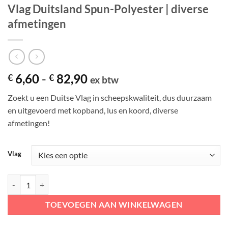
Vlag Duitsland Spun-Polyester | diverse
afmetingen
Prijsklasse:
6,60
-
82,90
€
€
ex btw
€ 6,60
Zoekt u een Duitse Vlag in scheepskwaliteit, dus duurzaam
tot
en uitgevoerd met kopband, lus en koord, diverse
€ 82,90
afmetingen!
Vlag
Vlag Duitsland Spun-Polyester | diverse afmetingen aantal
TOEVOEGEN AAN WINKELWAGEN