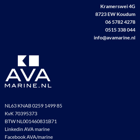
worden
Kramerswei 4G
op
8723 EW Koudum
de
06 5782 4278
productpagina
0515 338 044
info@avamarine.nl
NL63 KNAB 0259 1499 85
KvK 70395373
BTW NL001460831B71
Linkedin AVA marine
Facebook AVA/marine