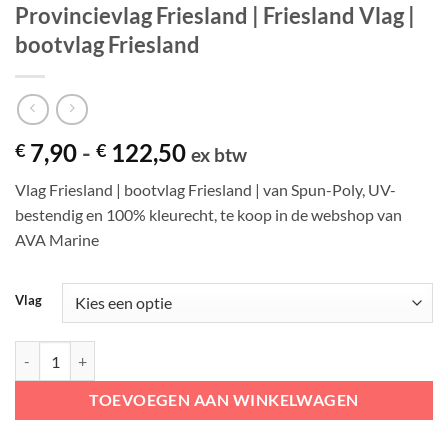
Provincievlag Friesland | Friesland Vlag |
bootvlag Friesland
Prijsklasse:
7,90
-
122,50
€
€
ex btw
€ 7,90
Vlag Friesland | bootvlag Friesland | van Spun-Poly, UV-
tot
bestendig en 100% kleurecht, te koop in de webshop van
€ 122,50
AVA Marine
Vlag
Provincievlag Friesland | Friesland Vlag | bootvlag Friesland aantal
TOEVOEGEN AAN WINKELWAGEN