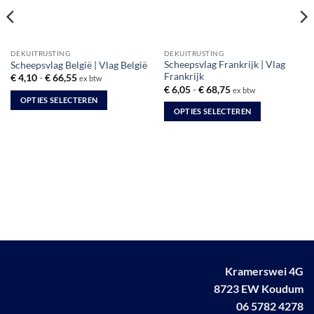
DEKUITRUSTING
DEKUITRUSTING
Scheepsvlag Frankrijk | Vlag
Scheepsvlag België | Vlag België
Frankrijk
Prijsklasse:
€
4,10
-
€
66,55
ex btw
€ 4,10
Prijsklasse:
€
6,05
-
€
68,75
ex btw
tot
€ 6,05
OPTIES SELECTEREN
€ 66,55
tot
OPTIES SELECTEREN
€ 68,75
Dit
Dit
product
product
heeft
heeft
meerdere
meerdere
variaties.
variaties.
Deze
Deze
optie
optie
kan
kan
gekozen
gekozen
worden
worden
op
Kramerswei 4G
op
de
8723 EW Koudum
de
productpagina
productpagina
06 5782 4278