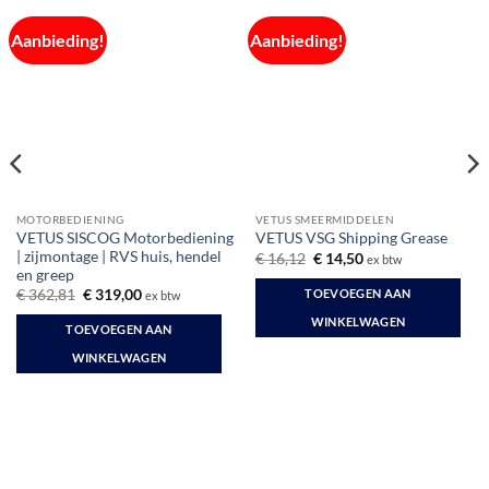
Aanbieding!
Aanbieding!
MOTORBEDIENING
VETUS SMEERMIDDELEN
VETUS SISCOG Motorbediening
VETUS VSG Shipping Grease
| zijmontage | RVS huis, hendel
Oorspronkelijke
Huidige
€
16,12
€
14,50
ex btw
prijs
prijs
en greep
was:
is:
Oorspronkelijke
Huidige
TOEVOEGEN AAN
€
362,81
€
319,00
ex btw
€ 16,12.
€ 14,50.
prijs
prijs
was:
is:
WINKELWAGEN
TOEVOEGEN AAN
€ 362,81.
€ 319,00.
WINKELWAGEN