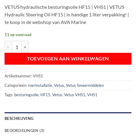
prijs
prijs
klantbeoordelingen
VETUS hydraulische besturingsolie HF15 | VHS1 | VETUS
was:
is:
Hydraulic Steering Oil HF15 | in handige 1 liter verpakking! |
€ 20,66.
€ 17,99.
te koop in de webshop van AVA Marine
11 op voorraad
VETUS VHS1 Hydraulische Besturing Olie HF15 aantal
TOEVOEGEN AAN WINKELWAGEN
Artikelnummer:
VHS1
Categorieën:
roerinstallatie
,
Vetus
,
Vetus Smeermiddelen
Tags:
besturingsolie
,
HF15
,
Vetus
,
Vetus VHS1
,
VHS1
BESCHRIJVING
BEOORDELINGEN (3)