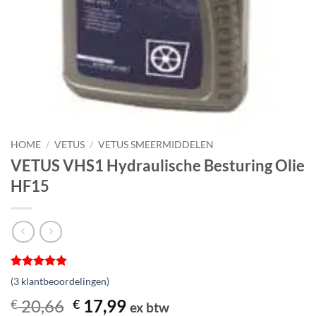
HOME
/
VETUS
/
VETUS SMEERMIDDELEN
VETUS VHS1 Hydraulische Besturing Olie
HF15
Gewaardeerd
3
(
3
klantbeoordelingen)
5
op 5
gebaseerd
Oorspronkelijke
Huidige
20,66
17,99
€
€
ex btw
op