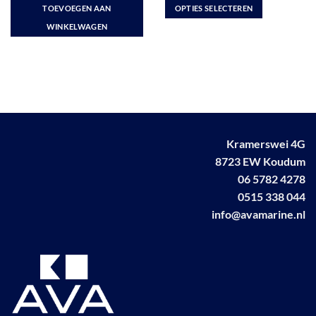
was:
is:
tot
TOEVOEGEN AAN
OPTIES SELECTEREN
€ 20,66.
€ 17,99.
€ 72,80
Dit
WINKELWAGEN
product
heeft
meerdere
variaties.
Deze
optie
kan
Kramerswei 4G
gekozen
worden
8723 EW Koudum
op
06 5782 4278
de
0515 338 044
productpagina
info@avamarine.nl