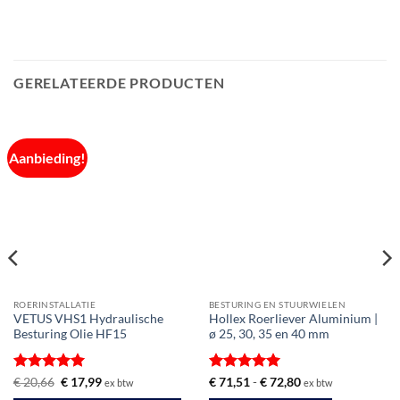
GERELATEERDE PRODUCTEN
Aanbieding!
ROERINSTALLATIE
BESTURING EN STUURWIELEN
VETUS VHS1 Hydraulische
Hollex Roerliever Aluminium |
Besturing Olie HF15
ø 25, 30, 35 en 40 mm
Gewaardeerd
Oorspronkelijke
Huidige
Gewaardeerd
Prijsklasse:
€
20,66
€
17,99
€
71,51
-
€
72,80
ex btw
ex btw
prijs
prijs
€ 71,51
5
uit 5
5
uit 5