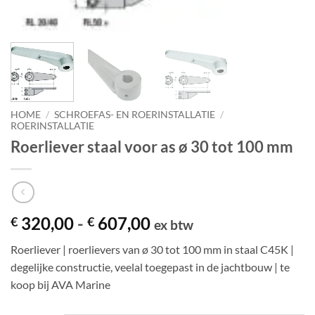
HOME
/
SCHROEFAS- EN ROERINSTALLATIE
/
ROERINSTALLATIE
Roerliever staal voor as ø 30 tot 100 mm
Prijsklasse:
320,00
-
607,00
€
€
ex btw
€ 320,00
Roerliever | roerlievers van ø 30 tot 100 mm in staal C45K |
tot
degelijke constructie, veelal toegepast in de jachtbouw | te
€ 607,00
koop bij AVA Marine