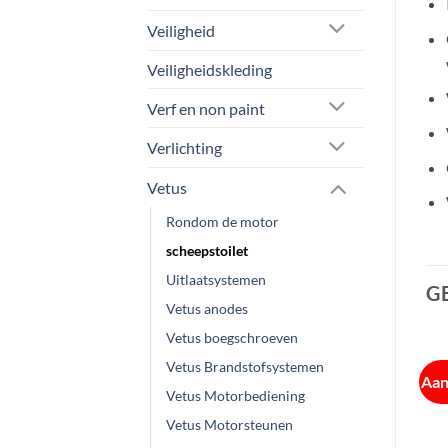
Veiligheid
Veiligheidskleding
Verf en non paint
Verlichting
Vetus
Rondom de motor
scheepstoilet
Uitlaatsystemen
G
Vetus anodes
Vetus boegschroeven
Vetus Brandstofsystemen
Aanbieding!
Aanbieding!
Aan
Vetus Motorbediening
Vetus Motorsteunen