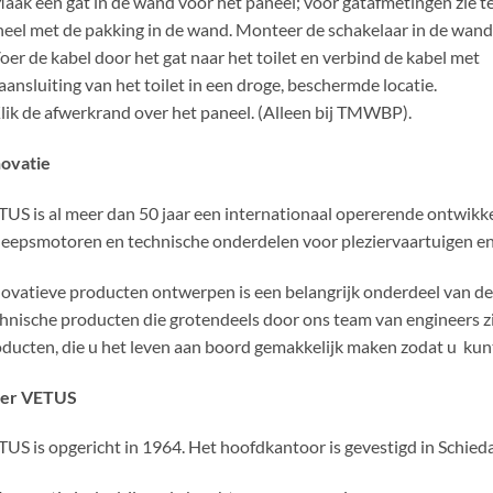
aak een gat in de wand voor het paneel; voor gatafmetingen zie t
eel met de pakking in de wand. Monteer de schakelaar in de wand
oer de kabel door het gat naar het toilet en verbind de kabel met
aansluiting van het toilet in een droge, beschermde locatie.
lik de afwerkrand over het paneel. (Alleen bij TMWBP).
novatie
US is al meer dan 50 jaar een internationaal opererende ontwikke
eepsmotoren en technische onderdelen voor pleziervaartuigen en 
ovatieve producten ontwerpen is een belangrijk onderdeel van de 
hnische producten die grotendeels door ons team van engineers z
ducten, die u het leven aan boord gemakkelijk maken zodat u kunt
er VETUS
US is opgericht in 1964. Het hoofdkantoor is gevestigd in Schie