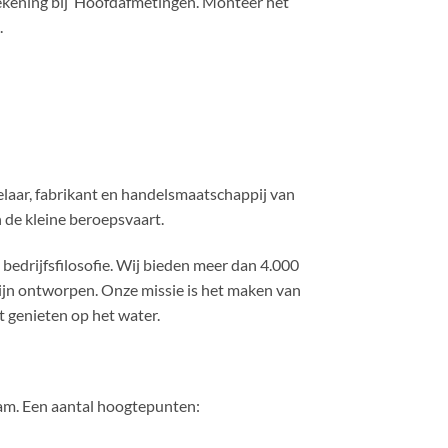
ekening bij ‘Hoofdafmetingen’. Monteer het
.
laar, fabrikant en handelsmaatschappij van
de kleine beroepsvaart.
bedrijfsfilosofie. Wij bieden meer dan 4.000
ijn ontworpen. Onze missie is het maken van
 genieten op het water.
dam. Een aantal hoogtepunten: