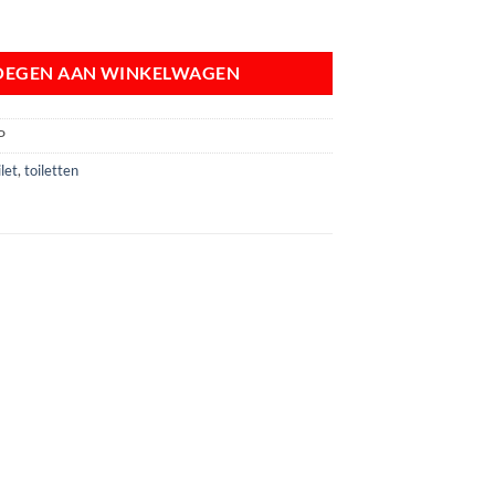
neel voor TMWQ TOILET (TMWBP) aantal
OEGEN AAN WINKELWAGEN
P
let
,
toiletten