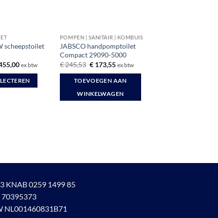
LET
POMPEN | SANITAIR | KOMBUIS
scheepstoilet
JABSCO handpomptoilet
Compact 29090-5000
rspronkelijke
Huidige
Oorspronkelijke
Huidige
455,00
€
245,53
€
173,55
ex btw
ex btw
ijs
prijs
prijs
prijs
s:
is:
was:
is:
ELECTEREN
TOEVOEGEN AAN
495,04.
€ 455,00.
€ 245,53.
€ 173,55.
WINKELWAGEN
3 KNAB 0259 1499 85
 70395373
 NL001460831B71