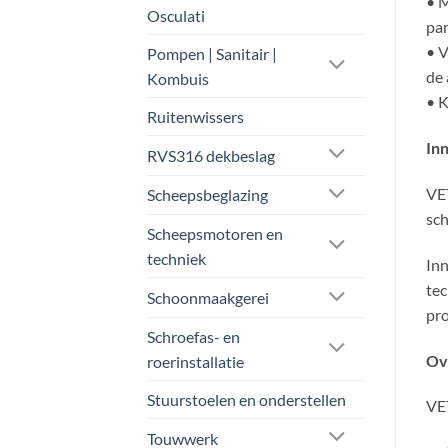
• M
Osculati
pan
• V
Pompen | Sanitair |
de 
Kombuis
• K
Ruitenwissers
In
RVS316 dekbeslag
VET
Scheepsbeglazing
sch
Scheepsmotoren en
techniek
Inn
tec
Schoonmaakgerei
pro
Schroefas- en
Ov
roerinstallatie
Stuurstoelen en onderstellen
VET
Touwwerk