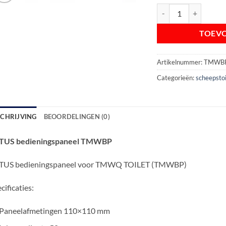
VETUS bedieningspa
TOEV
Artikelnummer:
TMWB
Categorieën:
scheepstoi
SCHRIJVING
BEOORDELINGEN (0)
TUS bedieningspaneel TMWBP
TUS bedieningspaneel voor TMWQ TOILET (TMWBP)
cificaties:
Paneelafmetingen 110×110 mm