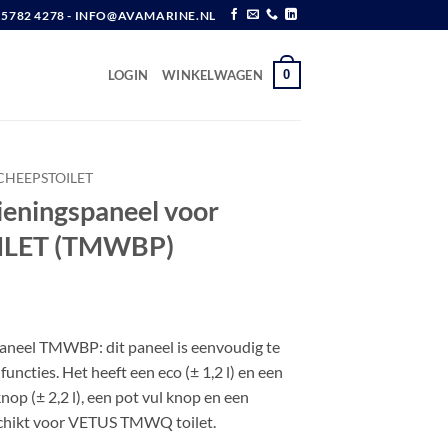
6 5782 4278 - INFO@AVAMARINE.NL
0
LOGIN
WINKELWAGEN
CHEEPSTOILET
eningspaneel voor
LET (TMWBP)
w
neel TMWBP: dit paneel is eenvoudig te
functies. Het heeft een eco (± 1,2 l) en een
op (± 2,2 l), een pot vul knop en een
chikt voor VETUS TMWQ toilet.