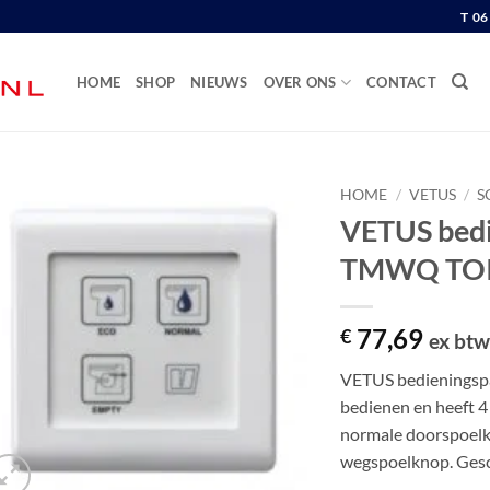
T 0
HOME
SHOP
NIEUWS
OVER ONS
CONTACT
HOME
/
VETUS
/
S
VETUS bedi
TMWQ TOI
77,69
€
ex bt
VETUS bedieningspa
bedienen en heeft 4 
normale doorspoelkn
wegspoelknop. Ges