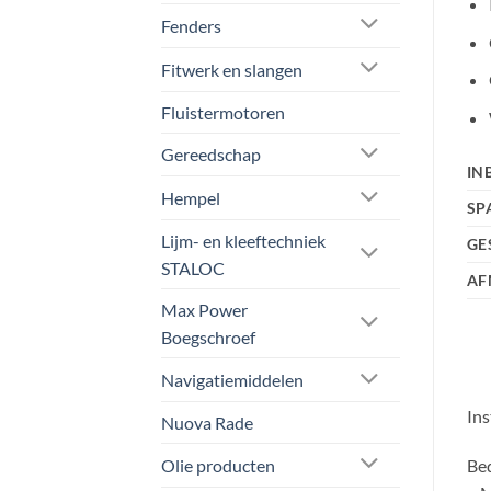
Fenders
Fitwerk en slangen
Fluistermotoren
Gereedschap
IN
Hempel
SP
Lijm- en kleeftechniek
GE
STALOC
AF
Max Power
Boegschroef
Navigatiemiddelen
Ins
Nuova Rade
Olie producten
Be