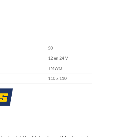
50
12 en 24 V
TMWQ
110 x 110