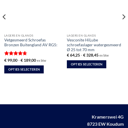
LAGERS EN GLANDS
LAGERS EN GLANDS
Vetgesmeerd Schroefas
Vesconite HiLube
Bronzen Buitengland AV RG5:
schroefaslager watergesmeerd
Ø 25 tot 70 mm
Prijsklasse:
€
64,25
-
€
328,45
ex btw
€ 64,25
Gewaardeerd
Prijsklasse:
€
99,00
-
€
189,00
ex btw
tot
€ 99,00
OPTIES SELECTEREN
4.67
uit 5
€ 328,45
tot
OPTIES SELECTEREN
Dit
€ 189,00
Dit
product
product
heeft
heeft
meerdere
meerdere
variaties.
variaties.
Deze
Deze
optie
optie
kan
Kramerswei 4G
kan
gekozen
8723 EW Koudum
gekozen
worden