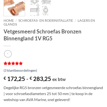
HOME
/
SCHROEFAS- EN ROERINSTALLATIE
/
LAGERS EN
GLANDS
Vetgesmeerd Schroefas Bronzen
Binnengland 1V RG5
Gewaardeerd
3
(
3
klantbeoordelingen)
5
op 5
gebaseerd
Prijsklasse:
172,25
-
283,25
€
€
ex btw
op
€ 172,25
klantbeoordelingen
Degelijke RG5 bronzen vetgesmeerde schroefas binnengland
tot
| voor schroefasdiameters 25 tot 50 mm | te koop in de
€ 283,25
webshop van AVA Marine, snel geleverd!