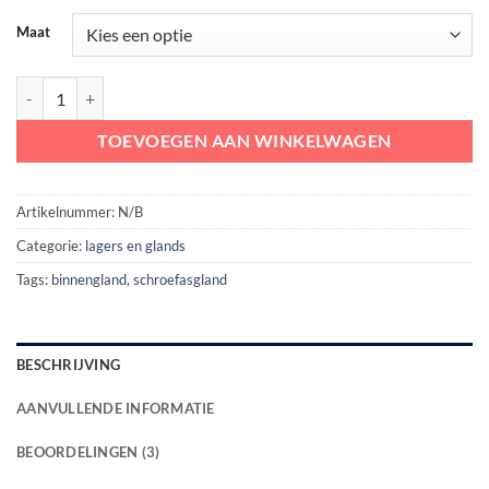
Maat
Vetgesmeerd Schroefas Bronzen Binnengland 1V RG5 aantal
TOEVOEGEN AAN WINKELWAGEN
Artikelnummer:
N/B
Categorie:
lagers en glands
Tags:
binnengland
,
schroefasgland
BESCHRIJVING
AANVULLENDE INFORMATIE
BEOORDELINGEN (3)