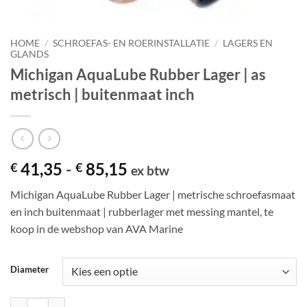
HOME
/
SCHROEFAS- EN ROERINSTALLATIE
/
LAGERS EN
GLANDS
Michigan AquaLube Rubber Lager | as
metrisch | buitenmaat inch
Prijsklasse:
41,35
-
85,15
€
€
ex btw
€ 41,35
Michigan AquaLube Rubber Lager | metrische schroefasmaat
tot
en inch buitenmaat | rubberlager met messing mantel, te
€ 85,15
koop in de webshop van AVA Marine
Diameter
Michigan AquaLube Rubber Lager | as metrisch | buitenmaat inch aant