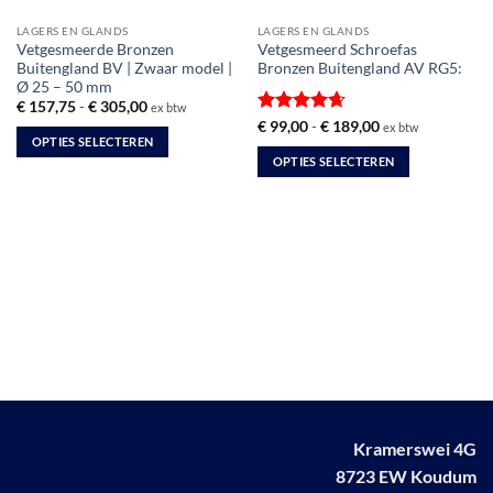
LAGERS EN GLANDS
LAGERS EN GLANDS
Vetgesmeerde Bronzen
Vetgesmeerd Schroefas
Buitengland BV | Zwaar model |
Bronzen Buitengland AV RG5:
Ø 25 – 50 mm
Prijsklasse:
€
157,75
-
€
305,00
ex btw
€ 157,75
Gewaardeerd
Prijsklasse:
€
99,00
-
€
189,00
ex btw
tot
€ 99,00
OPTIES SELECTEREN
4.67
uit 5
€ 305,00
tot
OPTIES SELECTEREN
Dit
€ 189,00
Dit
product
product
heeft
heeft
meerdere
meerdere
variaties.
variaties.
Deze
Deze
optie
optie
kan
kan
gekozen
gekozen
worden
worden
op
op
de
de
productpagina
Kramerswei 4G
productpagina
8723 EW Koudum