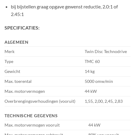
bij bijstellen graag opgave gewenst reductie, 2.0:1 of
2.45:1
SPECIFICATIES:
ALGEMEEN
Merk
Twin Disc Technodrive
Type
TMC 60
Gewicht
14 kg
Max. toerental
5000 omw/min
Max. motorvermogen
44 kW
Overbrengingsverhoudingen (vooruit)
1,55, 2,00, 2,45, 2,83
TECHNISCHE GEGEVENS
Max. motorvermogen vooruit
44 kW
Max. motorvermogen achteruit
80% van vooruit