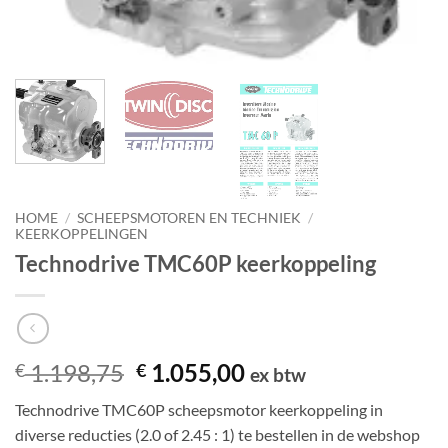
HOME
/
SCHEEPSMOTOREN EN TECHNIEK
/
KEERKOPPELINGEN
Technodrive TMC60P keerkoppeling
Oorspronkelijke
Huidige
1.198,75
1.055,00
€
€
ex btw
prijs
prijs
Technodrive TMC60P scheepsmotor keerkoppeling in
was:
is:
diverse reducties (2.0 of 2.45 : 1) te bestellen in de webshop
€ 1.198,75.
€ 1.055,00.