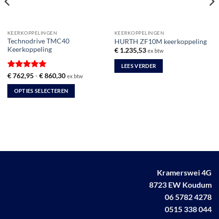
KEERKOPPELINGEN
KEERKOPPELINGEN
Technodrive TMC40
HURTH ZF10M keerkoppeling
Keerkoppeling
€
1.235,53
ex btw
LEES VERDER
Gewaardeerd
Prijsklasse:
€
762,95
-
€
860,30
ex btw
€ 762,95
5
uit 5
tot
OPTIES SELECTEREN
€ 860,30
Dit
product
heeft
meerdere
variaties.
Deze
optie
Kramerswei 4G
kan
8723 EW Koudum
gekozen
worden
06 5782 4278
op
0515 338 044
de