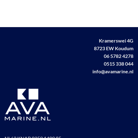
variaties.
Deze
optie
kan
gekozen
worden
Kramerswei 4G
op
8723 EW Koudum
de
productpagina
06 5782 4278
0515 338 044
info@avamarine.nl