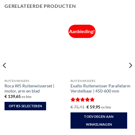
GERELATEERDE PRODUCTEN
Aanbieding!
RUITENWISSERS
RUITENWISSERS
Roca W5 Ruitenwisserset |
Exalto Ruitenwisser Parallelarm
motor, arm en blad
Verstelbaar | 450-600 mm
€
139,65
ex btw
OPTIES SELECTEREN
Gewaardeerd
Oorspronkelijke
Huidige
€
75,41
€
59,95
ex btw
prijs
prijs
5
uit 5
Dit
was:
is:
TOEVOEGEN AAN
€ 75,41.
€ 59,95.
product
WINKELWAGEN
heeft
meerdere