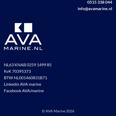
0515 338 044
productpagina
info@avamarine.nl
NL63 KNAB 0259 1499 85
KvK 70395373
BTW NL001460831B71
Linkedin AVA marine
Facebook AVA/marine
© AVA Marine
2026