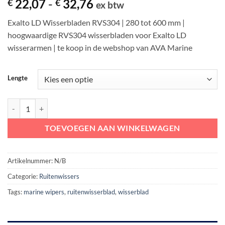
Prijsklasse:
22,07
-
32,76
€
€
ex btw
op
€ 22,07
klantbeoordeling
Exalto LD Wisserbladen RVS304 | 280 tot 600 mm |
tot
hoogwaardige RVS304 wisserbladen voor Exalto LD
€ 32,76
wisserarmen | te koop in de webshop van AVA Marine
Lengte
Exalto LD Wisserblad RVS304 | 280 - 600 mm aantal
TOEVOEGEN AAN WINKELWAGEN
Artikelnummer:
N/B
Categorie:
Ruitenwissers
Tags:
marine wipers
,
ruitenwisserblad
,
wisserblad