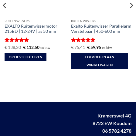
RUITENWISSERS
RUITENWISSERS
EXALTO Ruitenwissermotor
Exalto Ruitenwisser Parallelarm
215BD | 12-24V | as 50 mm
Verstelbaar | 450-600 mm
Gewaardeerd
Oorspronkelijke
Huidige
Gewaardeerd
Oorspronkelijke
Huidige
€
138,20
€
112,50
€
75,41
€
59,95
ex btw
ex btw
prijs
prijs
prijs
prijs
5
uit 5
5
uit 5
was:
is:
was:
is:
OPTIES SELECTEREN
TOEVOEGEN AAN
€ 138,20.
€ 112,50.
€ 75,41.
€ 59,95.
Dit
WINKELWAGEN
product
heeft
meerdere
variaties.
Deze
optie
kan
Kramerswei 4G
gekozen
worden
8723 EW Koudum
op
06 5782 4278
de