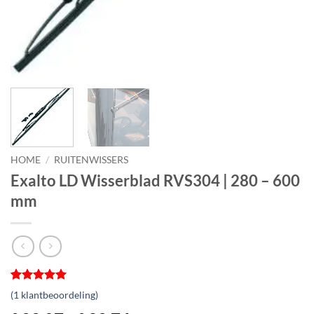
HOME
/
RUITENWISSERS
Exalto LD Wisserblad RVS304 | 280 – 600
mm
Gewaardeerd
1
(
1
klantbeoordeling)
5
op 5
gebaseerd