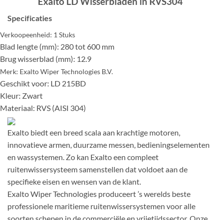
Exalto LD Wisserbladen in RVS304
Specificaties
Verkoopeenheid:
1 Stuks
Blad lengte (mm): 280 tot 600 mm
Brug wisserblad (mm): 12.9
Merk:
Exalto Wiper Technologies B.V.
Geschikt voor: LD 215BD
Kleur: Zwart
Materiaal: RVS (AISI 304)
Exalto biedt een breed scala aan krachtige motoren,
innovatieve armen, duurzame messen, bedieningselementen
en wassystemen. Zo kan Exalto een compleet
ruitenwissersysteem samenstellen dat voldoet aan de
specifieke eisen en wensen van de klant.
Exalto Wiper Technologies produceert ’s werelds beste
professionele maritieme ruitenwissersystemen voor alle
soorten schepen in de commerciële en vrijetijdssector. Onze