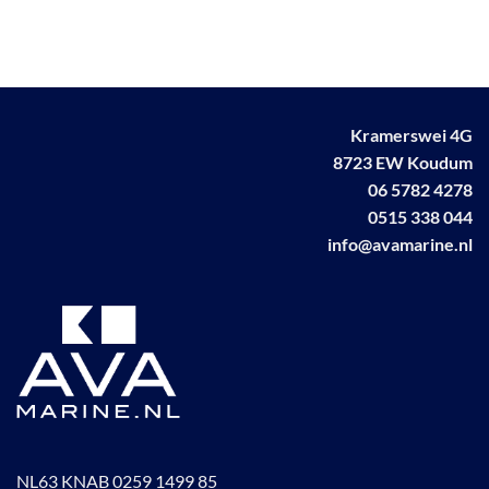
meerdere
variaties.
variaties.
Deze
Deze
optie
optie
kan
kan
gekozen
Kramerswei 4G
gekozen
worden
worden
8723 EW Koudum
op
op
de
06 5782 4278
de
productpagina
0515 338 044
productpagina
info@avamarine.nl
NL63 KNAB 0259 1499 85