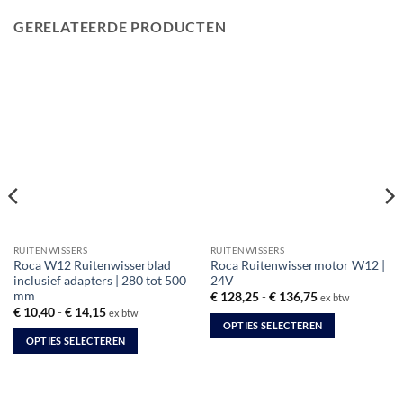
GERELATEERDE PRODUCTEN
RUITENWISSERS
RUITENWISSERS
Roca W12 Ruitenwisserblad
Roca Ruitenwissermotor W12 |
inclusief adapters | 280 tot 500
24V
mm
Prijsklasse:
€
128,25
-
€
136,75
ex btw
€ 128,25
Prijsklasse:
€
10,40
-
€
14,15
ex btw
tot
€ 10,40
OPTIES SELECTEREN
€ 136,75
tot
OPTIES SELECTEREN
Dit
€ 14,15
Dit
product
product
heeft
heeft
meerdere