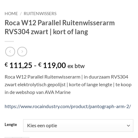
HOME
/
RUITENWISSERS
Roca W12 Parallel Ruitenwisserarm
RVS304 zwart | kort of lang
Prijsklasse:
111,25
-
119,00
€
€
ex btw
€ 111,25
Roca W12 Parallel Ruitenwisserarm | in duurzaam RVS304
tot
zwart elektrolytisch gepolijst | korte of lange lengte | te koop
€ 119,00
in de webshop van AVA Marine
https://www.rocaindustry.com/product/pantograph-arm-2/
Lengte