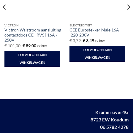
VICTRON
ELEKTRICITEIT
Victron Walstroom aansluiting
CEE Eurostekker Male 16A
contactdoos CE | RVS | 16A /
|220-230V
250V
Oorspronkelijke
Huidige
€
3,79
€
3,49
ex btw
prijs
prijs
Oorspronkelijke
Huidige
€
101,00
€
89,00
ex btw
was:
is:
prijs
prijs
TOEVOEGEN AAN
€ 3,79.
€ 3,49.
was:
is:
TOEVOEGEN AAN
€ 101,00.
€ 89,00.
WINKELWAGEN
WINKELWAGEN
Kramerswei 4G
8723 EW Koudum
06 5782 4278