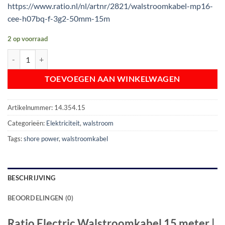
https://www.ratio.nl/nl/artnr/2821/walstroomkabel-mp16-
cee-h07bq-f-3g2-50mm-15m
2 op voorraad
Ratio Electric Walstroomkabel 15 meter | 16A 250V aantal
TOEVOEGEN AAN WINKELWAGEN
Artikelnummer:
14.354.15
Categorieën:
Elektriciteit
,
walstroom
Tags:
shore power
,
walstroomkabel
BESCHRIJVING
BEOORDELINGEN (0)
Ratio Electric Walstroomkabel 15 meter |