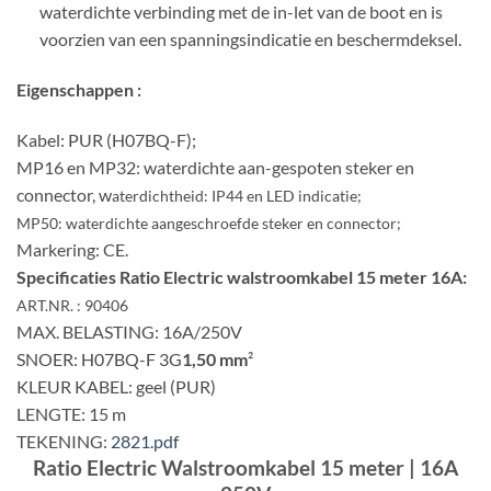
waterdichte verbinding met de in-let van de boot en is
voorzien van een spanningsindicatie en beschermdeksel.
Eigenschappen :
Kabel: PUR (H07BQ-F);
MP16 en MP32: waterdichte aan-gespoten steker en
connector, w
aterdichtheid: IP44 en
LED indicatie;
MP50:
waterdichte aangeschroefde steker en connector;
Markering: CE.
Specificaties Ratio Electric walstroomkabel 15 meter 16A:
ART.NR. : 90406
MAX. BELASTING: 16A/250V
SNOER: H07BQ-F 3G
1,50 mm
²
KLEUR KABEL: geel (PUR)
LENGTE: 15 m
TEKENING:
2821.pdf
Ratio Electric Walstroomkabel 15 meter | 16A