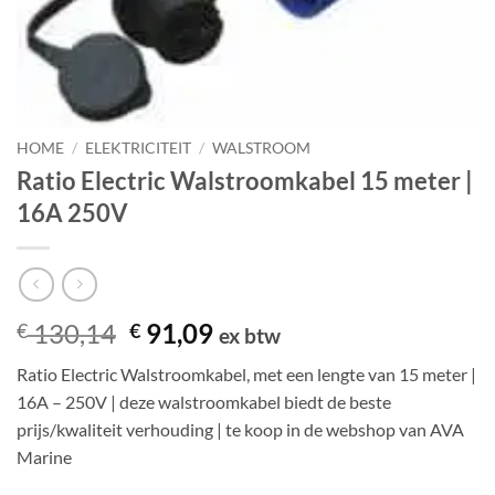
HOME
/
ELEKTRICITEIT
/
WALSTROOM
Ratio Electric Walstroomkabel 15 meter |
16A 250V
Oorspronkelijke
Huidige
130,14
91,09
€
€
ex btw
prijs
prijs
Ratio Electric Walstroomkabel, met een lengte van 15 meter |
was:
is:
16A – 250V | deze walstroomkabel biedt de beste
€ 130,14.
€ 91,09.
prijs/kwaliteit verhouding | te koop in de webshop van AVA
Marine