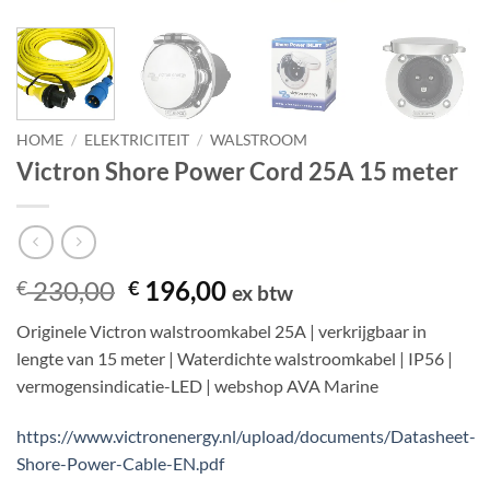
HOME
/
ELEKTRICITEIT
/
WALSTROOM
Victron Shore Power Cord 25A 15 meter
Oorspronkelijke
Huidige
230,00
196,00
€
€
ex btw
prijs
prijs
Originele Victron walstroomkabel 25A | verkrijgbaar in
was:
is:
lengte van 15 meter | Waterdichte walstroomkabel | IP56 |
€ 230,00.
€ 196,00.
vermogensindicatie-LED | webshop AVA Marine
https://www.victronenergy.nl/upload/documents/Datasheet-
Shore-Power-Cable-EN.pdf