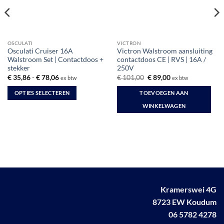
OSCULATI
VICTRON
Osculati Cruiser 16A
Victron Walstroom aansluiting
Walstroom Set | Contactdoos +
contactdoos CE | RVS | 16A /
stekker
250V
Prijsklasse:
Oorspronkelijke
Huidige
€
35,86
-
€
78,06
€
101,00
€
89,00
ex btw
ex btw
€ 35,86
prijs
prijs
tot
was:
is:
OPTIES SELECTEREN
TOEVOEGEN AAN
€ 78,06
€ 101,00.
€ 89,00.
Dit
WINKELWAGEN
product
heeft
meerdere
variaties.
Deze
optie
kan
Kramerswei 4G
gekozen
worden
8723 EW Koudum
op
06 5782 4278
de