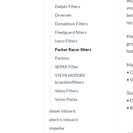
wij
Delphi Filters
voo
ben
Diversen
rec
Donaldson Filters
Fleetguard filters
Kle
Iveco Filters
gro
Parker Racor filters
het
Perkins
Ma
SEPAR Filter
• 
STEYR MOTORS
• V
brandstoffilters
Vetus Filters
Toe
Volvo Penta
• D
• 
diesel inboard
electro inboard
impeller