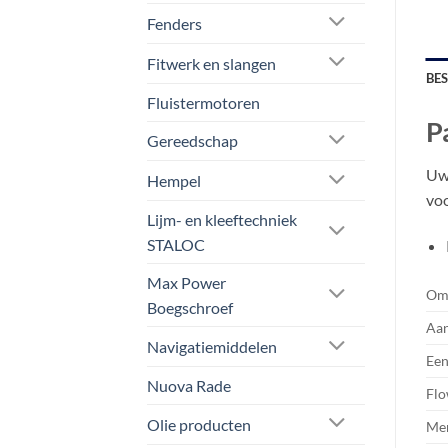
Fenders
Fitwerk en slangen
BE
Fluistermotoren
P
Gereedschap
Uw 
Hempel
voo
Lijm- en kleeftechniek
STALOC
Max Power
Oms
Boegschroef
Aan
Navigatiemiddelen
Een
Nuova Rade
Fl
Olie producten
Me