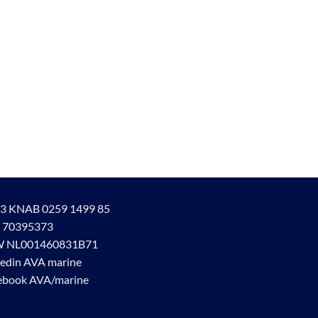
3 KNAB 0259 1499 85
 70395373
 NL001460831B71
kedin AVA marine
ebook AVA/marine