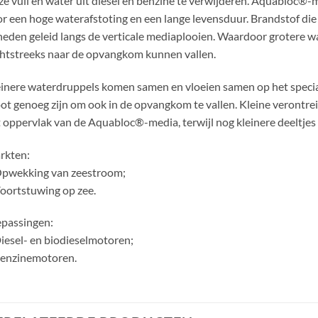
ze vuil en water uit diesel en benzine te verwijderen. Aquabloc®-
r een hoge waterafstoting en een lange levensduur. Brandstof die
eden geleid langs de verticale mediaplooien. Waardoor grotere w
htstreeks naar de opvangkom kunnen vallen.
inere waterdruppels komen samen en vloeien samen op het speci
ot genoeg zijn om ook in de opvangkom te vallen. Kleine verontr
 oppervlak van de Aquabloc®-media, terwijl nog kleinere deeltjes
rkten:
Opwekking van zeestroom;
oortstuwing op zee.
passingen:
iesel- en biodieselmotoren;
Benzinemotoren.