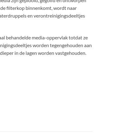
media zijn geplooid, gegolfd en ontworpen
 de filterkop binnenkomt, wordt naar
aterdruppels en verontreinigingsdeeltjes
aal behandelde media-oppervlak totdat ze
einigingsdeeltjes worden tegengehouden aan
 dieper in de lagen worden vastgehouden.