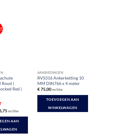
!
EN
AANBIEDINGEN
achute
RVS316 Ankerketting 10
 Rood |
MM DIN766 x 4 meter
ocked Red |
€
75,00
ex btw
TOEVOEGEN AAN
WINKELWAGEN
rd
spronkelijke
Huidige
6,75
ex btw
s
prijs
:
is:
EGEN AAN
2,19.
€ 26,75.
ELWAGEN