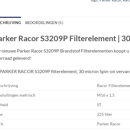
SCHRIJVING
BEOORDELINGEN (5)
arker Racor S3209P Filterelement | 3
nieuwe Parker Racor S3209P Brandstof Filterelementen koopt u vo
rraad geleverd!
PARKER RACOR S3209P filterelement, 30 micron Spin-on vervangin
chrijving
Racor Filterelem
sluitingen metrisch
M16 x 1,5
heid
ST
ow
225 liter
rk
Parker Racor