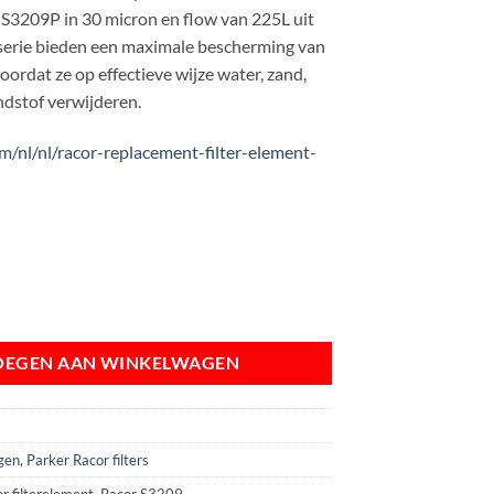
is:
e S3209P in 30 micron en flow van 225L uit
,55.
€ 51,95.
serie bieden een maximale bescherming van
rdat ze op effectieve wijze water, zand,
andstof verwijderen.
om/nl/nl/racor-replacement-filter-element-
ilterelement | 30 micron aantal
OEGEN AAN WINKELWAGEN
gen
,
Parker Racor filters
r filterelement
,
Racor S3209