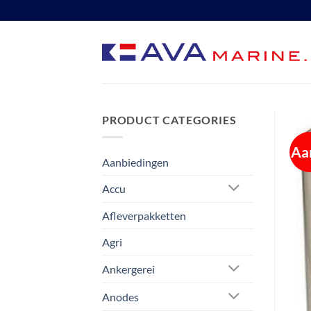
Ga
naar
inhoud
PRODUCT CATEGORIES
Aa
Aanbiedingen
Accu
Afleverpakketten
Agri
Ankergerei
Anodes