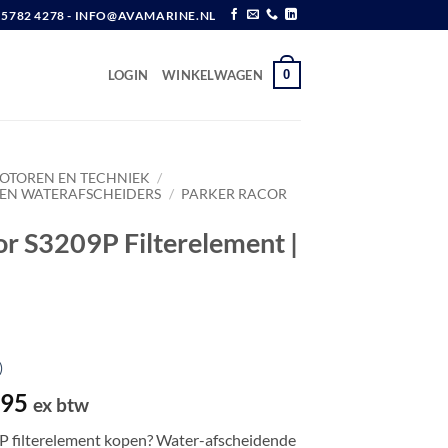
6 5782 4278 - INFO@AVAMARINE.NL
0
LOGIN
WINKELWAGEN
OTOREN EN TECHNIEK
/
 EN WATERAFSCHEIDERS
/
PARKER RACOR
or S3209P Filterelement |
)
pronkelijke
Huidige
,95
ex btw
prijs
P filterelement kopen? Water-afscheidende