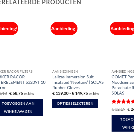
ERELATEERDE PRODUCTEN
bieding!
Aanbieding!
Aanbieding
KER RACOR FILTERS
AANBIEDINGEN
AANBIEDING
RKER RACOR
Lalizas Immersion Suit
COMET Par
LTERELEMENT S3209T 10
Insulated ‘Neptune’ | SOLAS |
Noodsignaal
ron
Rubber Gloves
Parachute R
SOLAS
Oorspronkelijke
Huidige
Prijsklasse:
3,13
€
58,75
€
139,00
-
€
149,75
ex btw
ex btw
prijs
prijs
€ 139,00
was:
is:
tot
TOEVOEGEN AAN
OPTIES SELECTEREN
€ 73,13.
€ 58,75.
€ 149,75
Gewaardee
Oor
€
32,19
€
2
Dit
WINKELWAGEN
prij
4.68
uit 5
was
product
TOEVO
€ 3
heeft
WINK
meerdere