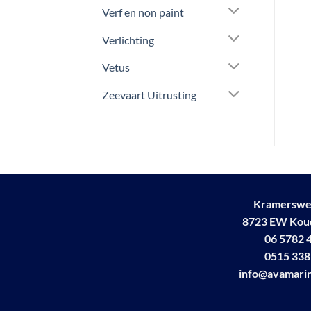
Verf en non paint
Verlichting
Vetus
Zeevaart Uitrusting
Kramerswe
8723 EW Ko
06 5782 
0515 338
info@avamarin