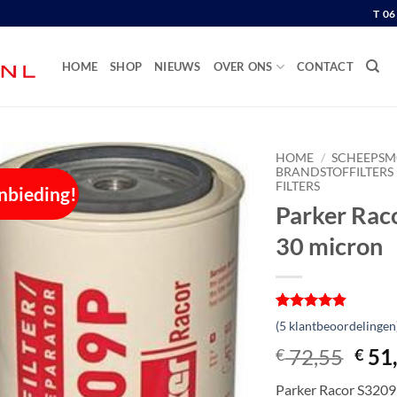
T 0
HOME
SHOP
NIEUWS
OVER ONS
CONTACT
HOME
/
SCHEEPSM
BRANDSTOFFILTERS
FILTERS
nbieding!
Parker Rac
30 micron
Gewaardeerd
5
(
5
klantbeoordelingen
4.8
op 5
gebaseerd
Oors
72,55
51
€
€
op
prijs
klantbeoordelingen
Parker Racor S3209