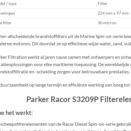
el / type
Filter
etingen
224 mm x 97 mm
e filter
30 micron
er-afscheidende brandstoffilters uit de Marine Spin-on-serie b
erne motoren. Dit doordat ze op effectieve wijze water, zand, vuil
ker Filtration werkt al jaren nauw samen met ontwerpers en ontw
tratieoplossingen voor elke maritieme toepassing. De wereldwijde
ndstoffiltratie en -scheiding zorgen voor betrouwbare prestaties.
duurzaamheid op lange termijn en efficiënte werking van boeg tot
Parker Racor S3209P Filterele
e het werkt:
scheepsfilterelementen van de Racor Diesel Spin-on-serie geb