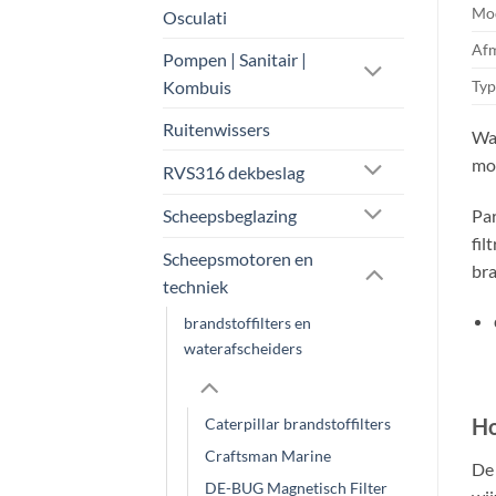
Mod
Osculati
Afm
Pompen | Sanitair |
Kombuis
Typ
Ruitenwissers
Wat
mod
RVS316 dekbeslag
Par
Scheepsbeglazing
fil
Scheepsmotoren en
bra
techniek
brandstoffilters en
waterafscheiders
Ho
Caterpillar brandstoffilters
Craftsman Marine
De 
DE-BUG Magnetisch Filter