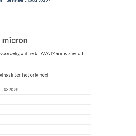
0 micron
ordelig online bij AVA Marine: snel uit
gsfilter, het origineel!
ent S3209P