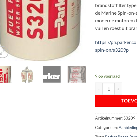
was:
brandstoffilter typ
€ 72
de Marine Spin-on-
moderne motoren doo
vuil en roest uit br
https://ph.parker.c
spin-on/s3209p
9 op voorraad
Parker Racor S3209P F
TOEV
Artikelnummer:
S3209
Categorieën:
Aanbiedin
Tags:
Parker Racor
,
Raco