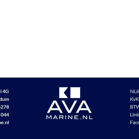
i 4G
NL6
udum
KvK
4278
BTW
 044
Lin
e.nl
Fac