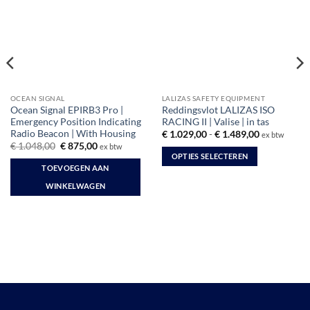
OCEAN SIGNAL
LALIZAS SAFETY EQUIPMENT
Ocean Signal EPIRB3 Pro |
Reddingsvlot LALIZAS ISO
Emergency Position Indicating
RACING II | Valise | in tas
Radio Beacon | With Housing
Prijsklasse:
€
1.029,00
-
€
1.489,00
ex btw
€ 1.029,00
Oorspronkelijke
Huidige
€
1.048,00
€
875,00
ex btw
tot
prijs
prijs
OPTIES SELECTEREN
€ 1.489,00
was:
is:
TOEVOEGEN AAN
Dit
€ 1.048,00.
€ 875,00.
WINKELWAGEN
product
heeft
meerdere
variaties.
Deze
optie
kan
gekozen
worden