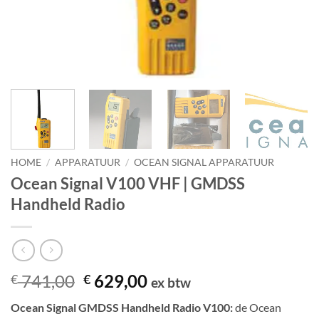
HOME
/
APPARATUUR
/
OCEAN SIGNAL APPARATUUR
Ocean Signal V100 VHF | GMDSS
Handheld Radio
Oorspronkelijke
Huidige
741,00
629,00
€
€
ex btw
prijs
prijs
Ocean Signal GMDSS Handheld Radio V100:
de Ocean
was:
is: