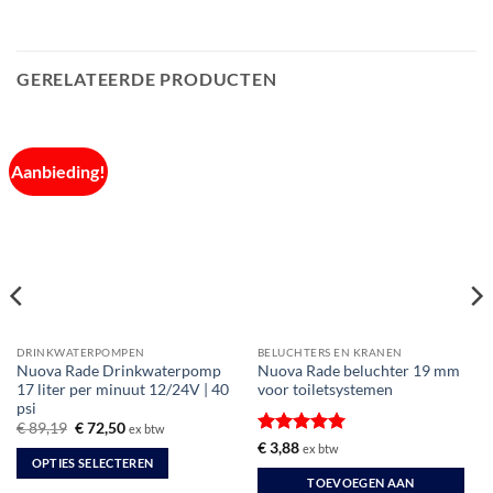
GERELATEERDE PRODUCTEN
Aanbieding!
DRINKWATERPOMPEN
BELUCHTERS EN KRANEN
Nuova Rade Drinkwaterpomp
Nuova Rade beluchter 19 mm
17 liter per minuut 12/24V | 40
voor toiletsystemen
psi
Oorspronkelijke
Huidige
€
89,19
€
72,50
ex btw
prijs
prijs
Gewaardeerd
€
3,88
ex btw
was:
is:
OPTIES SELECTEREN
5
uit 5
€ 89,19.
€ 72,50.
TOEVOEGEN AAN
Dit