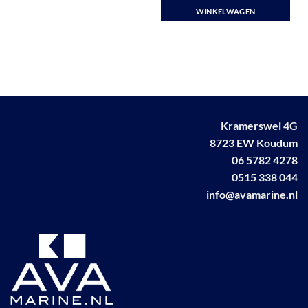
product
WINKELWAGEN
heeft
meerdere
variaties.
Deze
optie
kan
gekozen
Kramerswei 4G
worden
op
8723 EW Koudum
de
06 5782 4278
productpagina
0515 338 044
info@avamarine.nl