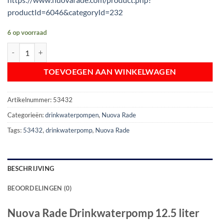
was:
is:
productId=6046&categoryId=232
€ 93,95.
€ 74,25.
6 op voorraad
Nuova Rade Drinkwaterpomp 12.5 liter per minuut | 12V aantal
TOEVOEGEN AAN WINKELWAGEN
Artikelnummer:
53432
Categorieën:
drinkwaterpompen
,
Nuova Rade
Tags:
53432
,
drinkwaterpomp
,
Nuova Rade
BESCHRIJVING
BEOORDELINGEN (0)
Nuova Rade Drinkwaterpomp 12.5 liter