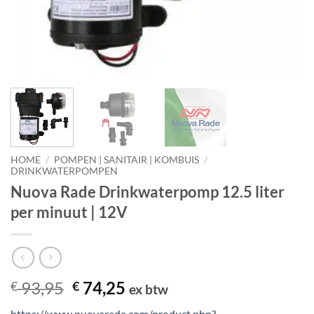
HOME
/
POMPEN | SANITAIR | KOMBUIS
/
DRINKWATERPOMPEN
Nuova Rade Drinkwaterpomp 12.5 liter
per minuut | 12V
Oorspronkelijke
Huidige
93,95
74,25
€
€
ex btw
prijs
prijs
https://www.nuovarade.com/product.php?