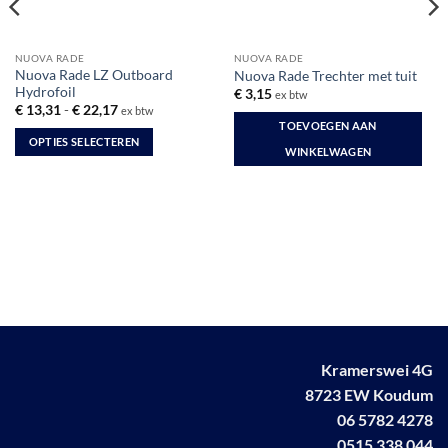
NUOVA RADE
NUOVA RADE
Nuova Rade LZ Outboard
Nuova Rade Trechter met tuit
Hydrofoil
€
3,15
ex btw
Prijsklasse:
€
13,31
-
€
22,17
ex btw
€ 13,31
TOEVOEGEN AAN
tot
OPTIES SELECTEREN
€ 22,17
WINKELWAGEN
Dit
product
heeft
meerdere
variaties.
Deze
optie
kan
gekozen
worden
Kramerswei 4G
op
8723 EW Koudum
de
productpagina
06 5782 4278
0515 338 044