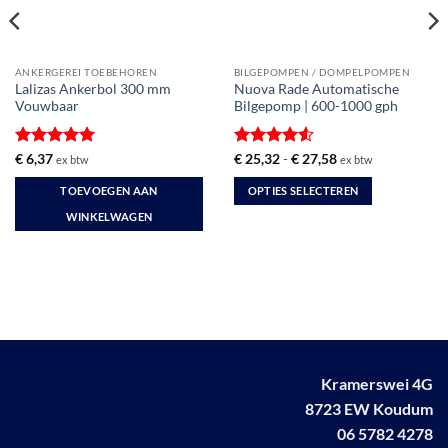
ANKERGEREI TOEBEHOREN
BILGEPOMPEN / DOMPELPOMPEN
Lalizas Ankerbol 300 mm
Nuova Rade Automatische
Vouwbaar
Bilgepomp | 600-1000 gph
Gewaardeerd
Gewaardeerd
Prijsklasse:
€
6,37
€
25,32
-
€
27,58
ex btw
ex btw
€ 25,32
5
uit 5
4.5
uit 5
tot
TOEVOEGEN AAN
OPTIES SELECTEREN
€ 27,58
Dit
WINKELWAGEN
product
heeft
meerdere
variaties.
Deze
optie
kan
Kramerswei 4G
gekozen
worden
8723 EW Koudum
op
06 5782 4278
de