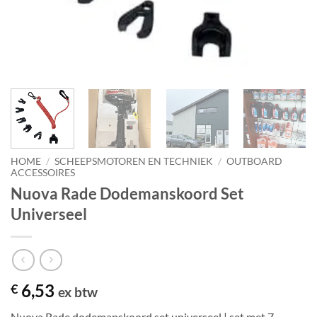
HOME
/
SCHEEPSMOTOREN EN TECHNIEK
/
OUTBOARD
ACCESSOIRES
Nuova Rade Dodemanskoord Set
Universeel
6,53
€
ex btw
Nuova Rade dodemanskoord set universeel | set met 7