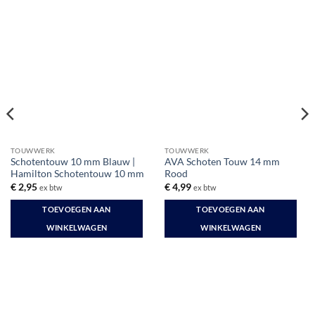
TOUWWERK
TOUWWERK
Schotentouw 10 mm Blauw |
AVA Schoten Touw 14 mm
Hamilton Schotentouw 10 mm
Rood
€
2,95
€
4,99
ex btw
ex btw
TOEVOEGEN AAN
TOEVOEGEN AAN
WINKELWAGEN
WINKELWAGEN