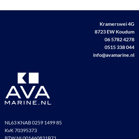
Kramerswei 4G
8723 EW Koudum
06 5782 4278
0515 338 044
info@avamarine.nl
NL63 KNAB 0259 1499 85
KvK 70395373
BTW NL001460831B71