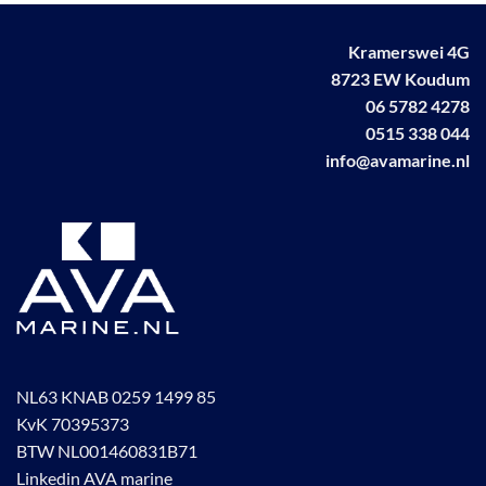
Deze
optie
optie
kan
Kramerswei 4G
kan
gekozen
8723 EW Koudum
gekozen
worden
worden
06 5782 4278
op
op
de
0515 338 044
de
productpagina
info@avamarine.nl
productpagina
NL63 KNAB 0259 1499 85
KvK 70395373
BTW NL001460831B71
Linkedin AVA marine