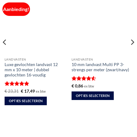
Aanbieding!
LANDVASTEN
LANDVASTEN
Luxe gevlochten landvast 12
10 mm landvast Multi PP 3-
mm x 10 meter | dubbel
strengs per meter (zwart/navy)
gevlochten 16-voudig
Gewaardeerd
€
0,86
ex btw
4.5
uit 5
Gewaardeerd
Oorspronkelijke
Huidige
€
23,31
€
17,49
ex btw
prijs
prijs
5
uit 5
OPTIES SELECTEREN
was:
is:
OPTIES SELECTEREN
Dit
€ 23,31.
€ 17,49.
Dit
product
product
heeft
heeft
meerdere
meerdere
variaties.
variaties.
Deze