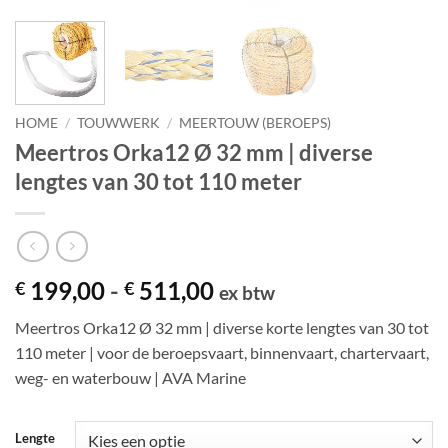
HOME
/
TOUWWERK
/
MEERTOUW (BEROEPS)
Meertros Orka12 Ø 32 mm | diverse
lengtes van 30 tot 110 meter
Prijsklasse:
199,00
-
511,00
€
€
ex btw
€ 199,00
Meertros Orka12 Ø 32 mm | diverse korte lengtes van 30 tot
tot
110 meter | voor de beroepsvaart, binnenvaart, chartervaart,
€ 511,00
weg- en waterbouw | AVA Marine
Lengte