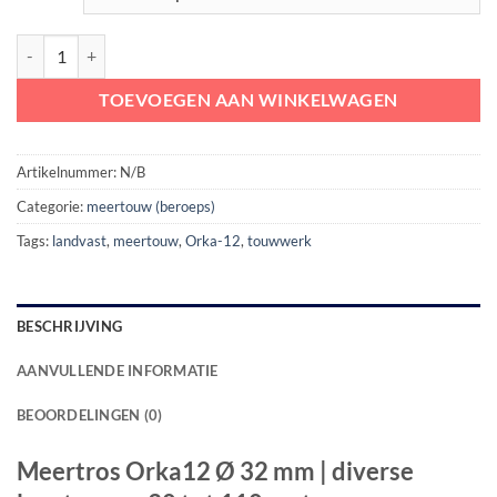
Meertros Orka12 Ø 32 mm | diverse lengtes van 30 tot 110 meter aant
TOEVOEGEN AAN WINKELWAGEN
Artikelnummer:
N/B
Categorie:
meertouw (beroeps)
Tags:
landvast
,
meertouw
,
Orka-12
,
touwwerk
BESCHRIJVING
AANVULLENDE INFORMATIE
BEOORDELINGEN (0)
Meertros Orka12 Ø 32 mm | diverse