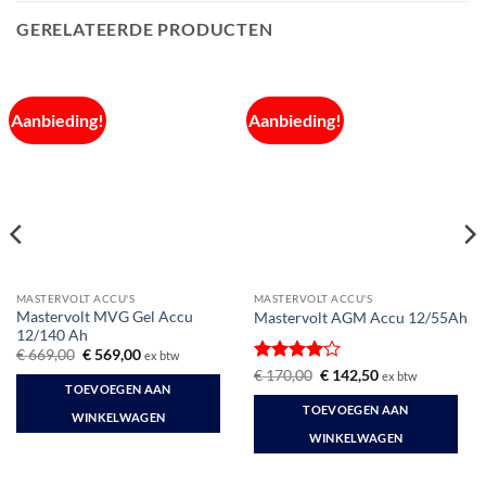
GERELATEERDE PRODUCTEN
Aanbieding!
Aanbieding!
MASTERVOLT ACCU'S
MASTERVOLT ACCU'S
Mastervolt MVG Gel Accu
Mastervolt AGM Accu 12/55Ah
12/140 Ah
Oorspronkelijke
Huidige
€
669,00
€
569,00
ex btw
prijs
prijs
Gewaardeerd
Oorspronkelijke
Huidige
€
170,00
€
142,50
ex btw
was:
is:
prijs
prijs
TOEVOEGEN AAN
4
uit 5
€ 669,00.
€ 569,00.
was:
is:
TOEVOEGEN AAN
€ 170,00.
€ 142,50.
WINKELWAGEN
WINKELWAGEN