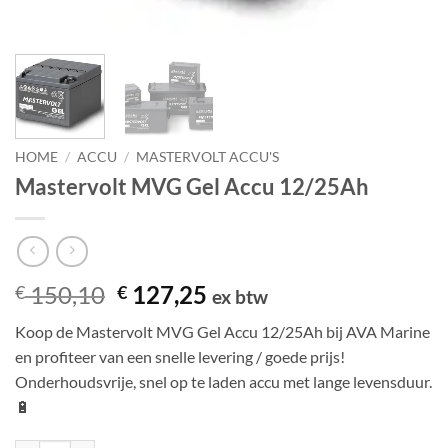
HOME
/
ACCU
/
MASTERVOLT ACCU'S
Mastervolt MVG Gel Accu 12/25Ah
Oorspronkelijke
Huidige
150,10
127,25
€
€
ex btw
prijs
prijs
Koop de Mastervolt MVG Gel Accu 12/25Ah bij AVA Marine
was:
is:
en profiteer van een snelle levering / goede prijs!
€ 150,10.
€ 127,25.
Onderhoudsvrije, snel op te laden accu met lange levensduur.
🔋