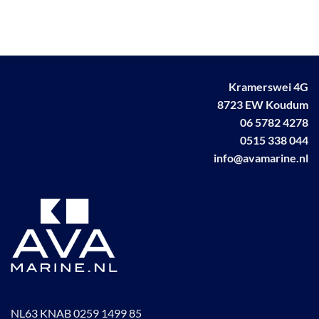
Kramerswei 4G
8723 EW Koudum
06 5782 4278
0515 338 044
info@avamarine.nl
NL63 KNAB 0259 1499 85