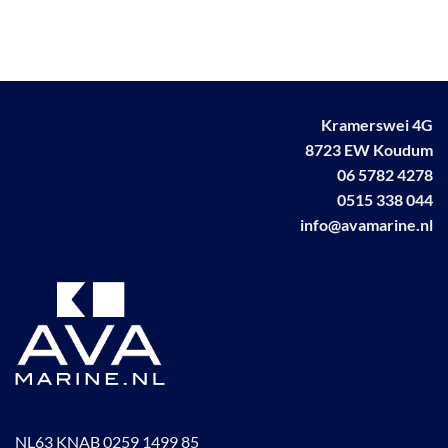
Kramerswei 4G
8723 EW Koudum
06 5782 4278
0515 338 044
info@avamarine.nl
NL63 KNAB 0259 1499 85