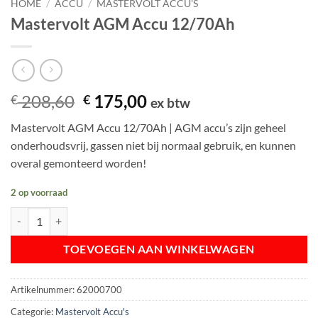
HOME
/
ACCU
/
MASTERVOLT ACCU'S
Mastervolt AGM Accu 12/70Ah
Oorspronkelijke
Huidige
208,60
175,00
€
€
ex btw
prijs
prijs
Mastervolt AGM Accu 12/70Ah | AGM accu’s zijn geheel
was:
is:
onderhoudsvrij, gassen niet bij normaal gebruik, en kunnen
€ 208,60.
€ 175,00.
overal gemonteerd worden!
2 op voorraad
Mastervolt AGM Accu 12/70Ah aantal
TOEVOEGEN AAN WINKELWAGEN
Artikelnummer:
62000700
Categorie:
Mastervolt Accu's