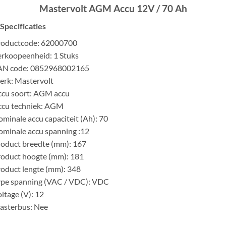
Mastervolt AGM Accu 12V / 70 Ah
Specificaties
roductcode: 62000700
rkoopeenheid: 1 Stuks
AN code: 0852968002165
erk: Mastervolt
ccu soort: AGM accu
ccu techniek: AGM
minale accu capaciteit (Ah): 70
minale accu spanning :12
oduct breedte (mm): 167
roduct hoogte (mm): 181
oduct lengte (mm): 348
ype spanning (VAC / VDC): VDC
ltage (V): 12
asterbus: Nee