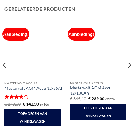
GERELATEERDE PRODUCTEN
Aanbieding!
Aanbieding!
MASTERVOLT ACCU'S
MASTERVOLT ACCU'S
Mastervolt AGM Accu
Mastervolt AGM Accu 12/55Ah
12/130Ah
Oorspronkelijke
Huidige
€
345,10
€
289,00
ex btw
prijs
prijs
Gewaardeerd
Oorspronkelijke
Huidige
€
170,00
€
142,50
ex btw
was:
is:
prijs
prijs
TOEVOEGEN AAN
4
uit 5
€ 345,10.
€ 289,00.
was:
is:
TOEVOEGEN AAN
€ 170,00.
€ 142,50.
WINKELWAGEN
WINKELWAGEN