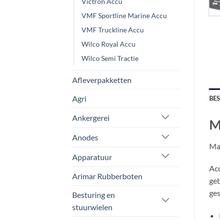
Victron Accu
VMF Sportline Marine Accu
VMF Truckline Accu
Wilco Royal Accu
Wilco Semi Tractie
Afleverpakketten
Agri
BE
Ankergerei
M
Anodes
Mas
Apparatuur
Acc
Arimar Rubberboten
geb
ges
Besturing en
stuurwielen