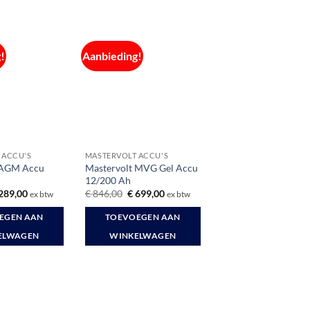
!
Aanbieding!
 ACCU'S
MASTERVOLT ACCU'S
 AGM Accu
Mastervolt MVG Gel Accu
12/200 Ah
rspronkelijke
Huidige
Oorspronkelijke
Huidige
289,00
€
846,00
€
699,00
ex btw
ex btw
ijs
prijs
prijs
prijs
s:
is:
was:
is:
EGEN AAN
TOEVOEGEN AAN
345,10.
€ 289,00.
€ 846,00.
€ 699,00.
ELWAGEN
WINKELWAGEN