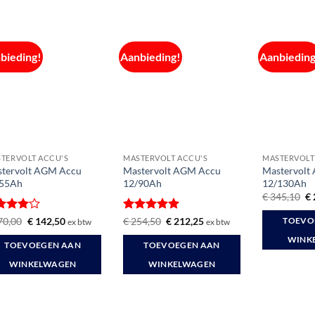
bieding!
Aanbieding!
Aanbieding
TERVOLT ACCU'S
MASTERVOLT ACCU'S
MASTERVOLT
tervolt AGM Accu
Mastervolt AGM Accu
Mastervolt
/55Ah
12/90Ah
12/130Ah
Oo
€
345,10
€
pr
wa
waardeerd
Oorspronkelijke
Huidige
Gewaardeerd
Oorspronkelijke
Huidige
70,00
€
142,50
€
254,50
€
212,25
TOEVO
ex btw
ex btw
€ 
prijs
prijs
prijs
prijs
it 5
5
uit 5
was:
is:
was:
is:
WINK
TOEVOEGEN AAN
TOEVOEGEN AAN
€ 170,00.
€ 142,50.
€ 254,50.
€ 212,25.
WINKELWAGEN
WINKELWAGEN