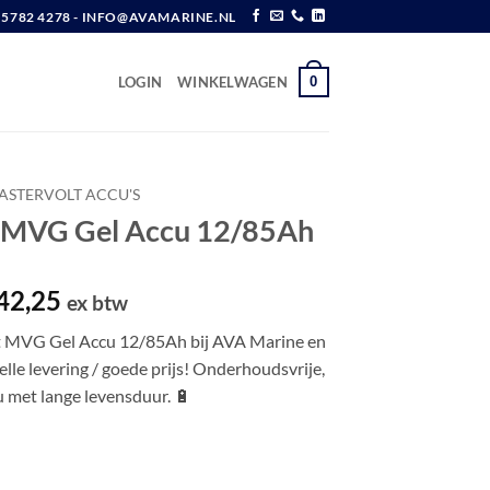
6 5782 4278 - INFO@AVAMARINE.NL
0
LOGIN
WINKELWAGEN
ASTERVOLT ACCU'S
t MVG Gel Accu 12/85Ah
spronkelijke
Huidige
42,25
ex btw
js
prijs
t MVG Gel Accu 12/85Ah bij AVA Marine en
s:
is:
elle levering / goede prijs! Onderhoudsvrije,
02,80.
€ 342,25.
u met lange levensduur. 🔋
Accu 12/85Ah aantal