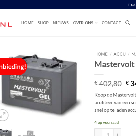
T 0
HOME
SHOP
NIEUWS
OVER ONS
CONTACT
HOME
/
ACCU
/
M
Mastervol
nbieding!
Oor
402,80
3
€
€
pri
Koop de Mastervol
wa
profiteer van een sn
€ 4
snel op te laden acc
4 op voorraad
Mastervolt MVG Gel 