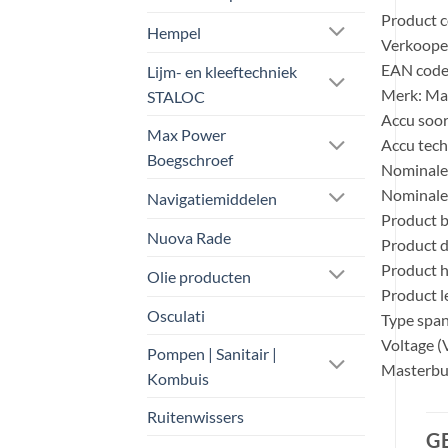
Product 
Hempel
Verkoopee
EAN code
Lijm- en kleeftechniek
Merk: Ma
STALOC
Accu soor
Max Power
Accu tech
Boegschroef
Nominale 
Nominale 
Navigatiemiddelen
Product b
Nuova Rade
Product d
Product 
Olie producten
Product l
Osculati
Type spa
Voltage (
Pompen | Sanitair |
Masterbu
Kombuis
Ruitenwissers
G