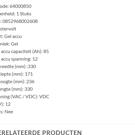
code: 64000850
nheid: 1 Stuks
: 0852968002608
stervolt
t: Gel accu
niek: Gel
accu capaciteit (Ah): 85
accu spanning: 12
reedte (mm) :330
iepte (mm): 171
hoogte (mm): 236
engte (mm): 330
nning (VAC / VDC): VDC
V): 12
s: Nee
ERELATEERDE PRODUCTEN