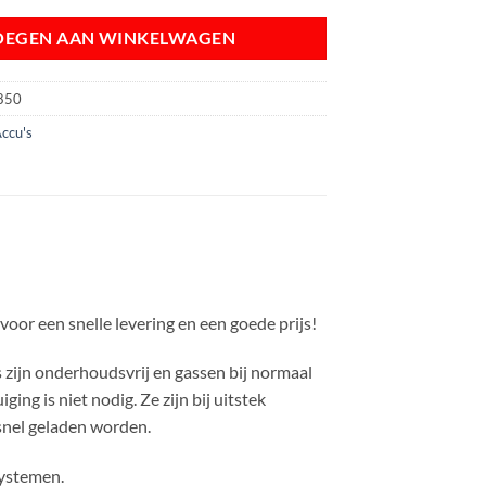
OEGEN AAN WINKELWAGEN
850
ccu's
r een snelle levering en een goede prijs!
s zijn onderhoudsvrij en gassen bij normaal
ng is niet nodig. Ze zijn bij uitstek
 snel geladen worden.
systemen.