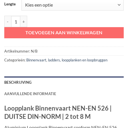
tot
Lengte
€ 2.825,00
Loopplank Binnenvaart NEN-EN 526 | DUITSE DIN-NORM | 2 tot 8 M 
TOEVOEGEN AAN WINKELWAGEN
Artikelnummer:
N/B
Categorieën:
Binnenvaart
,
ladders, loopplanken en loopbruggen
BESCHRIJVING
AANVULLENDE INFORMATIE
Loopplank Binnenvaart NEN-EN 526 |
DUITSE DIN-NORM | 2 tot 8 M
Aluminium Loopplank Binnenvaart conform NEN-EN 526