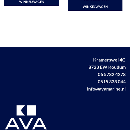
€ 319,20.
€ 272,50.
WINKELWAGEN
WINKELWAGEN
Kramerswei 4G
8723 EW Koudum
06 5782 4278
0515 338 044
info@avamarine.nl