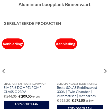
Aluminium Loopplank Binnenvaart
GERELATEERDE PRODUCTEN
Aanbieding!
Aanbieding!
BILGEPOMPEN / DOMPELPOMPEN
BEROEPS / SOLAS REDDINGSVEST
SIMER 6 DOMPELPOMP
Besto SOLAS Reddingsvest
CLASSIC 230V
300N | Twin Chamber |
Automatisch | met harnas
Oorspronkelijke
Huidige
€
244,35
€
209,00
ex btw
prijs
prijs
Oorspronkelijke
Huidige
€
319,20
€
272,50
ex btw
was:
is:
prijs
prijs
TOEVOEGEN AAN
€ 244,35.
€ 209,00.
was:
is:
TOEVOEGEN AAN