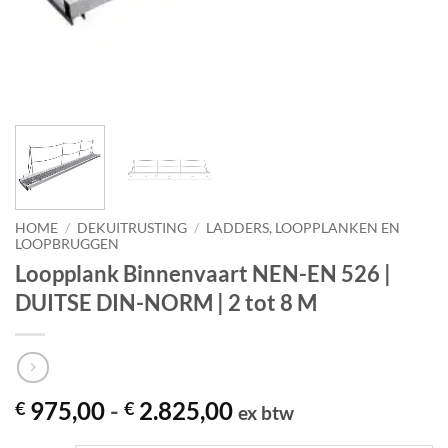
HOME
/
DEKUITRUSTING
/
LADDERS, LOOPPLANKEN EN
LOOPBRUGGEN
Loopplank Binnenvaart NEN-EN 526 |
DUITSE DIN-NORM | 2 tot 8 M
Prijsklasse:
975,00
-
2.825,00
€
€
ex btw
€ 975,00