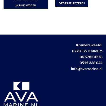
€ 3.072,00.
€ 2.825,00.
tot
OPTIES SELECTEREN
€ 1.352,50
WINKELWAGEN
Dit
product
heeft
meerdere
variaties.
Deze
optie
kan
Kramerswei 4G
gekozen
8723 EW Koudum
worden
06 5782 4278
op
0515 338 044
de
info@avamarine.nl
productpagina