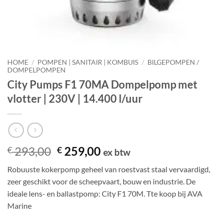
HOME
/
POMPEN | SANITAIR | KOMBUIS
/
BILGEPOMPEN /
DOMPELPOMPEN
City Pumps F1 70MA Dompelpomp met
vlotter | 230V | 14.400 l/uur
Oorspronkelijke
Huidige
293,00
259,00
€
€
ex btw
prijs
prijs
Robuuste kokerpomp geheel van roestvast staal vervaardigd,
was:
is:
zeer geschikt voor de scheepvaart, bouw en industrie. De
€ 293,00.
€ 259,00.
ideale lens- en ballastpomp: City F1 70M. Tte koop bij AVA
Marine