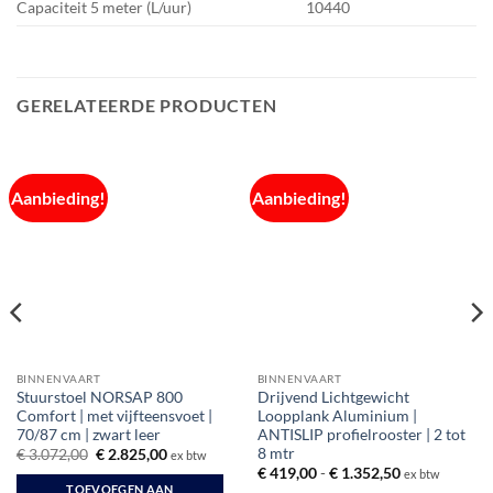
Capaciteit 5 meter (L/uur)
10440
GERELATEERDE PRODUCTEN
Aanbieding!
Aanbieding!
BINNENVAART
BINNENVAART
Stuurstoel NORSAP 800
Drijvend Lichtgewicht
Comfort | met vijfteensvoet |
Loopplank Aluminium |
70/87 cm | zwart leer
ANTISLIP profielrooster | 2 tot
8 mtr
Oorspronkelijke
Huidige
€
3.072,00
€
2.825,00
ex btw
prijs
prijs
Prijsklasse:
€
419,00
-
€
1.352,50
ex btw
was:
is:
€ 419,00
TOEVOEGEN AAN