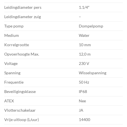
Leidingdiameter pers
1.1/4″
Leidingdiameter zuig
–
Type pomp
Dompelpomp
Medium
Water
Korrelgrootte
10 mm
Opvoerhoogte Max.
12,0 m
Voltage
230 V
Spanning
Wisselspanning
Frequentie
50 Hz
Beveiligingsklasse
IP68
ATEX
Nee
Vlotterschakelaar
JA
Vrije uitloop (L/uur)
14400