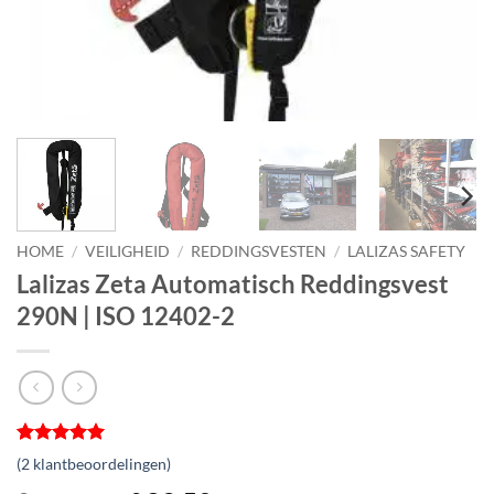
HOME
/
VEILIGHEID
/
REDDINGSVESTEN
/
LALIZAS SAFETY
Lalizas Zeta Automatisch Reddingsvest
290N | ISO 12402-2
Gewaardeerd
2
(
2
klantbeoordelingen)
5
op 5
gebaseerd