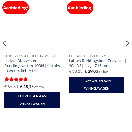
Aanbieding!
Aanbieding!
BEROEPS / SOLAS REDDINGSVEST
LALIZAS SAFETY EQUIPMENT
Lalizas Blokvesten
Lalizas Reddingsboei Zeevaart |
Reddingsvesten 100N | 4 stuks
SOLAS | 4 kg | 715 mm
in waterdichte tas!
Oorspronkelijke
Huidige
€
38,13
€
29,03
ex btw
prijs
prijs
was:
is:
TOEVOEGEN AAN
€ 38,13.
€ 29,03.
Gewaardeerd
Oorspronkelijke
Huidige
€
55,80
€
48,15
ex btw
WINKELWAGEN
prijs
prijs
5
uit 5
was:
is:
TOEVOEGEN AAN
€ 55,80.
€ 48,15.
WINKELWAGEN