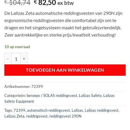
Oorspronkelijke
Huidige
104,74
82,50
€
€
ex btw
op
prijs
prijs
klantbeoordelingen
De Lalizas Zeta automatische reddingsvesten van 290N zijn
was:
is:
ergonomische reddingsvesten die comfortabel zijn om te
€ 104,74.
€ 82,50.
dragen en het singelsysteem maakt het gebruiksvriendelijk.
Zeer aantrekkelijke en sterke prijs/kwaliteit verhouding!
10 op voorraad
Lalizas Zeta Automatisch Reddingsvest 290N | ISO 12402-2 aantal
TOEVOEGEN AAN WINKELWAGEN
Artikelnummer:
72399
Categorieën:
beroeps / SOLAS reddingsvest
,
Lalizas Safety
,
Lalizas
Safety Equipment
Tags:
72399
,
automatisch reddingsvest
,
Lalizas
,
Lalizas reddingsvest
,
Lalizas Zeta
,
reddingsvest
,
reddingsvest 290N