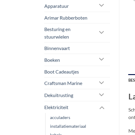
Apparatuur
Arimar Rubberboten
Besturing en
stuurwielen
Binnenvaart
Boeken
Boot Cadeautjes
BE
Craftsman Marine
L
Dekuitrusting
Elektriciteit
Sch
ont
acculaders
installatiemateriaal
Met
kabels