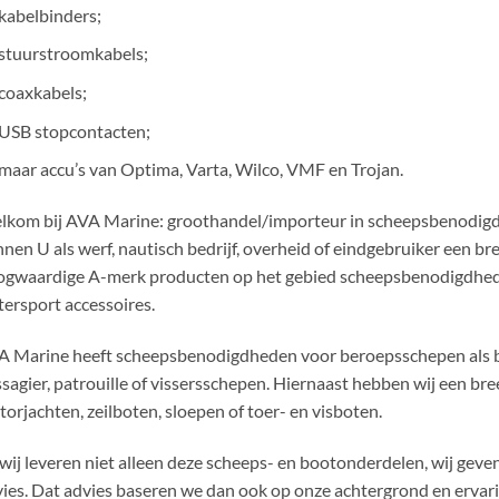
kabelbinders;
stuurstroomkabels;
coaxkabels;
USB stopcontacten;
maar accu’s van Optima, Varta, Wilco, VMF en Trojan.
kom bij AVA Marine: groothandel/importeur in scheepsbenodigdh
nen U als werf, nautisch bedrijf, overheid of eindgebruiker een b
ogwaardige A-merk producten op het gebied scheepsbenodigdhed
ersport accessoires.
 Marine heeft scheepsbenodigdheden voor beroepsschepen als bin
sagier, patrouille of vissersschepen. Hiernaast hebben wij een bre
orjachten, zeilboten, sloepen of toer- en visboten.
wij leveren niet alleen deze scheeps- en bootonderdelen, wij gev
ies. Dat advies baseren we dan ook op onze achtergrond en ervari