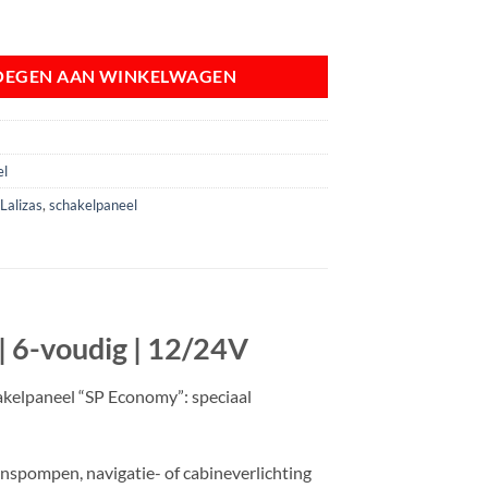
 RVS SP Economy | 6-voudig | 12/24V aantal
OEGEN AAN WINKELWAGEN
el
,
Lalizas
,
schakelpaneel
| 6-voudig | 12/24V
akelpaneel “SP Economy”: speciaal
enspompen, navigatie- of cabineverlichting