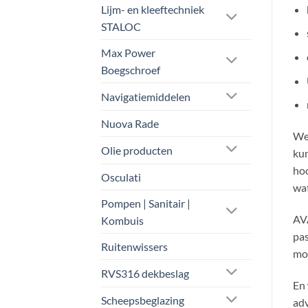
Lijm- en kleeftechniek
STALOC
Max Power
Boegschroef
Navigatiemiddelen
Nuova Rade
Wel
Olie producten
kun
ho
Osculati
wat
Pompen | Sanitair |
AVA
Kombuis
pas
Ruitenwissers
mot
RVS316 dekbeslag
En 
Scheepsbeglazing
adv