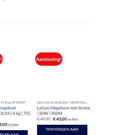
!
Aanbieding!
ETY EQUIPMENT
GELUID SIGNALEN / SEINFIGUREN
dingsboei
Lalizas Megafoon met Sirene
OLAS | 4 kg | 715
| 20W | 400M
Oorspronkelijke
Huidige
€
47,97
€
43,05
ex btw
prijs
prijs
spronkelijke
Huidige
9,03
ex btw
was:
is:
s
prijs
TOEVOEGEN AAN
€ 47,97.
€ 43,05.
:
is:
EGEN AAN