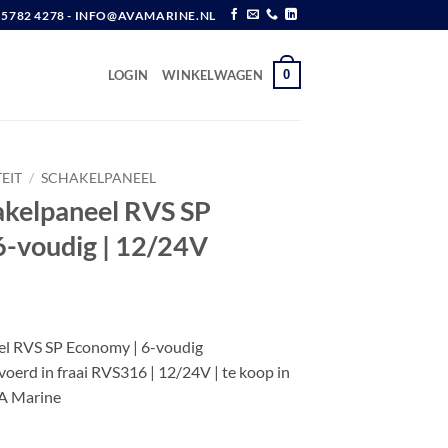
6 5782 4278 - INFO@AVAMARINE.NL
0
LOGIN
WINKELWAGEN
EIT
/
SCHAKELPANEEL
hakelpaneel RVS SP
6-voudig | 12/24V
w
eel RVS SP Economy | 6-voudig
voerd in fraai RVS316 | 12/24V | te koop in
A Marine