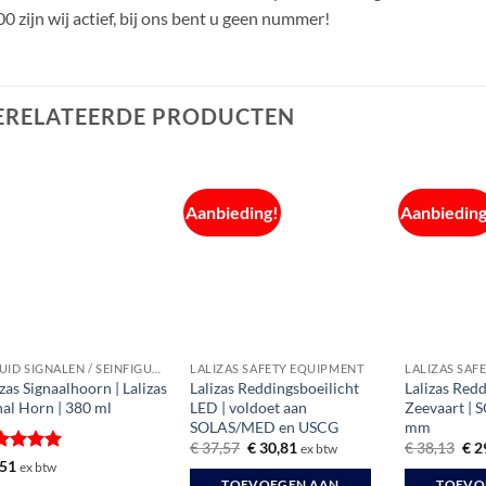
0 zijn wij actief, bij ons bent u geen nummer!
ERELATEERDE PRODUCTEN
Aanbieding!
Aanbieding
GELUID SIGNALEN / SEINFIGUREN
LALIZAS SAFETY EQUIPMENT
LALIZAS SAF
izas Signaalhoorn | Lalizas
Lalizas Reddingsboeilicht
Lalizas Red
nal Horn | 380 ml
LED | voldoet aan
Zeevaart | S
SOLAS/MED en USCG
mm
Oorspronkelijke
Huidige
Oor
€
37,57
€
30,81
€
38,13
€
2
ex btw
prijs
prijs
prij
waardeerd
,51
ex btw
was:
is:
was
it 5
TOEVOEGEN AAN
TOEVO