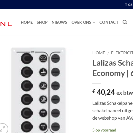
T 0
HOME
SHOP
NIEUWS
OVER ONS
CONTACT
HOME
/
ELEKTRICIT
Lalizas Sc
Economy | 
40,24
€
ex bt
Lalizas Schakelpan
schakelpaneel uitge
de webshop van AV
5 op voorraad