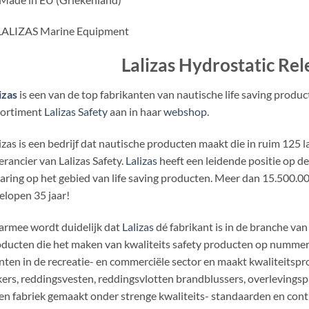
Lalizas Hydrostatic Rel
izas
is een van de top fabrikanten van nautische life saving produ
sortiment
Lalizas Safety
aan in haar
webshop
.
izas is een bedrijf dat nautische producten maakt die in ruim 125 
erancier van Lalizas Safety.
Lalizas
heeft een leidende positie op d
aring op het gebied van life saving producten. Meer dan 15.500.00
elopen 35 jaar!
rmee wordt duidelijk dat
Lalizas
dé fabrikant is in de branche van
ducten die het maken van kwaliteits safety producten op nummer 
nten in de recreatie- en commerciële sector en maakt kwaliteitspro
ers, reddingsvesten, reddingsvlotten brandblussers, overlevings
en fabriek gemaakt onder strenge kwaliteits- standaarden en cont