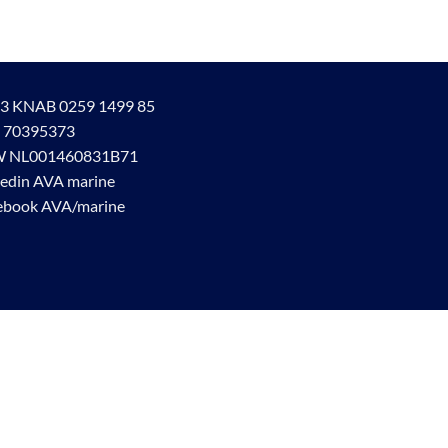
3 KNAB 0259 1499 85
 70395373
 NL001460831B71
kedin AVA marine
ebook AVA/marine