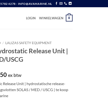
6 5782 4278 - INFO@AVAMARINE.NL
0
LOGIN
WINKELWAGEN
D
/
LALIZAS SAFETY EQUIPMENT
rostatic Release Unit |
D/USCG
pronkelijke
Huidige
,50
ex btw
prijs
 Release Unit | hydrostatische release-
is:
ngsvlotten SOLAS / MED / USCG | te koop
,90.
€ 39,50.
Marine