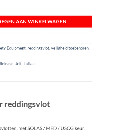
Release Unit | SOLAS/MED/USCG aantal
OEGEN AAN WINKELWAGEN
afety Equipment
,
reddingsvlot
,
veiligheid toebehoren
,
Release Unit
,
Lalizas
r reddingsvlot
gsvlotten, met SOLAS / MED / USCG keur!