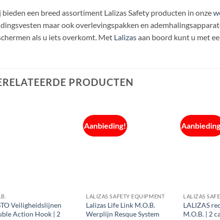
 bieden een breed assortiment Lalizas Safety producten in onze
w
dingsvesten maar ook overlevingspakken en ademhalingsapparaten
chermen als u iets overkomt. Met
Lalizas
aan boord kunt u met een
ERELATEERDE PRODUCTEN
Aanbieding!
Aanbieding
.B.
LALIZAS SAFETY EQUIPMENT
LALIZAS SAF
TO Veiligheidslijnen
Lalizas Life Link M.O.B.
LALIZAS red
ble Action Hook | 2
Werplijn Resque System
M.O.B. | 2 c