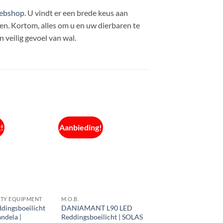
ebshop
. U vindt er een brede keus aan
. Kortom, alles om u en uw dierbaren te
 veilig gevoel van wal.
!
Aanbieding!
ETY EQUIPMENT
M.O.B.
dingsboeilicht
DANIAMANT L90 LED
andela |
Reddingsboeilicht | SOLAS