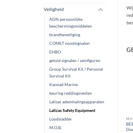
Wij
Veiligheid
red
ADN persoonlijke
bes
beschermingsmiddelen
brandbeveiliging
COMET noodsignalen
G
EHBO
geluid signalen / seinfiguren
Group Survival Kit / Personal
Aanbieding!
Aanbieding!
Survival Kit
Kannad Marine
keuring reddingsvesten
Lalizas ademhalingsapparaten
Lalizas Safety Equipment
Loodsladder
M.O.B.
M.O.B.
M.O
BESTO Werplijn in container
BESTO Lifeline
BES
M.O.B.
| voor 60 cm reddingsboei
veiligheidslijn | met 3 haken |
Dou