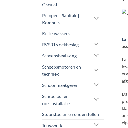
Osculati
Pompen | Sanitair |
Kombuis
Ruitenwissers
Lal
RVS316 dekbeslag
as
Scheepsbeglazing
Lal
lev
Scheepsmotoren en
erv
techniek
afg
Schoonmaakgerei
Daa
Schroefas- en
pro
roerinstallatie
kla
Stuurstoelen en onderstellen
ank
eig
Touwwerk