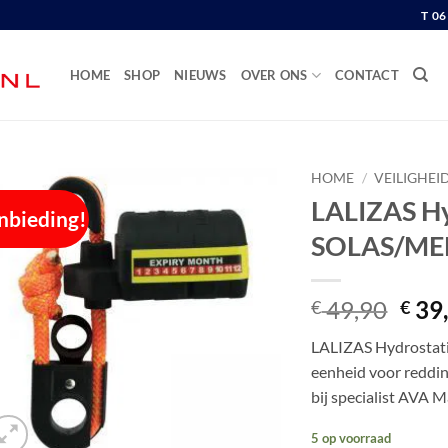
T 0
HOME
SHOP
NIEUWS
OVER ONS
CONTACT
HOME
/
VEILIGHEI
LALIZAS Hyd
nbieding!
SOLAS/ME
Oors
49,90
39
€
€
prijs
LALIZAS Hydrostatic
was:
eenheid voor reddi
€ 49
bij specialist AVA 
5 op voorraad