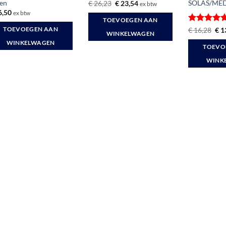
en
SOLAS/ME
Oorspronkelijke
Huidige
€
26,23
€
23,54
ex btw
prijs
prijs
6,50
ex btw
was:
is:
TOEVOEGEN AAN
€ 26,23.
€ 23,54.
Gewaardee
Oor
€
16,28
€
1
TOEVOEGEN AAN
WINKELWAGEN
prij
5
uit 5
was
WINKELWAGEN
TOEVO
€ 1
WINK