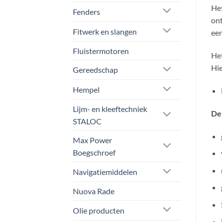
Het
Fenders
ont
Fitwerk en slangen
een
Fluistermotoren
Het
Hie
Gereedschap
Hempel
Lijm- en kleeftechniek
De
STALOC
Max Power
Boegschroef
Navigatiemiddelen
Nuova Rade
Olie producten