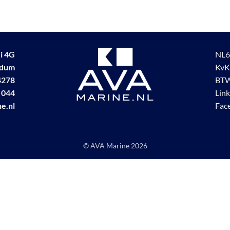
i 4G
NL6
udum
KvK
4278
BTW
 044
Lin
e.nl
Fac
© AVA Marine
2026