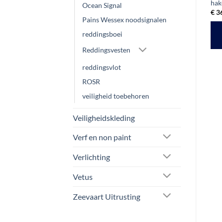
lengte 2 meter
hak
Oorspronkelijke
Huidige
€
39,70
€
34,95
ex btw
Ocean Signal
prijs
prijs
Oorspronkelijke
Huidige
€
45,37
€
36,25
€
3
ex btw
was:
is:
prijs
prijs
Pains Wessex noodsignalen
TOEVOEGEN AAN
€ 39,70.
€ 34,95.
was:
is:
TOEVOEGEN AAN
€ 45,37.
€ 36,25.
reddingsboei
WINKELWAGEN
WINKELWAGEN
Reddingsvesten
reddingsvlot
ROSR
veiligheid toebehoren
Veiligheidskleding
Verf en non paint
Verlichting
Vetus
Zeevaart Uitrusting