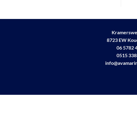
Kramerswe
8723 EW Ko
06 5782 
0515 338
info@avamarin