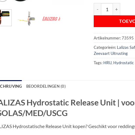
LALIZAS Hydrostatic 
TOEV
Artikelnummer:
73595
Categorieën:
Lalizas S
Zeevaart Uitrusting
Tags:
HRU
,
Hydrostatic 
SCHRIJVING
BEOORDELINGEN (0)
ALIZAS Hydrostatic Release Unit | voo
 SOLAS/MED/USCG
IZAS Hydrostatische Release Unit kopen? Geschikt voor reddin