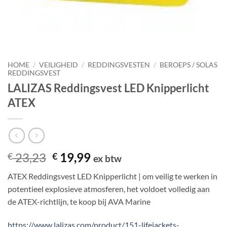
HOME
/
VEILIGHEID
/
REDDINGSVESTEN
/
BEROEPS / SOLAS
REDDINGSVEST
LALIZAS Reddingsvest LED Knipperlicht
ATEX
Oorspronkelijke
Huidige
23,23
19,99
€
€
ex btw
prijs
prijs
ATEX Reddingsvest LED Knipperlicht | om veilig te werken in
was:
is:
potentieel explosieve atmosferen, het voldoet volledig aan
€ 23,23.
€ 19,99.
de ATEX-richtlijn, te koop bij AVA Marine
https://www.lalizas.com/product/151-lifejackets-