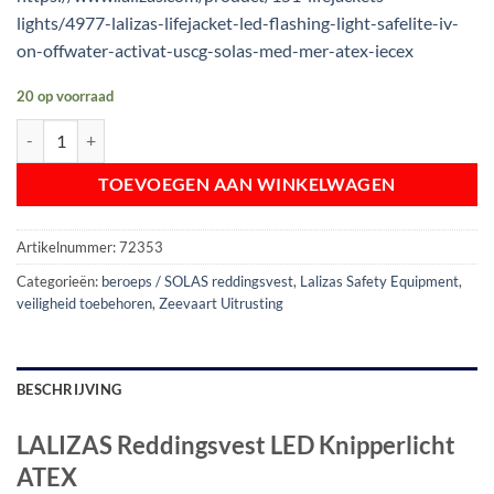
lights/4977-lalizas-lifejacket-led-flashing-light-safelite-iv-
on-offwater-activat-uscg-solas-med-mer-atex-iecex
20 op voorraad
LALIZAS Reddingsvest LED Knipperlicht ATEX aantal
TOEVOEGEN AAN WINKELWAGEN
Artikelnummer:
72353
Categorieën:
beroeps / SOLAS reddingsvest
,
Lalizas Safety Equipment
,
veiligheid toebehoren
,
Zeevaart Uitrusting
BESCHRIJVING
LALIZAS Reddingsvest LED Knipperlicht
ATEX