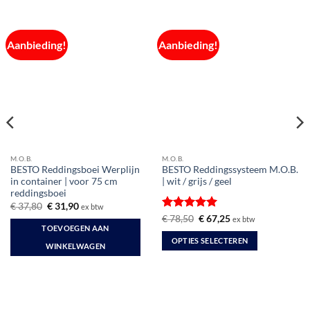
Aanbieding!
Aanbieding!
M.O.B.
M.O.B.
BESTO Reddingsboei Werplijn
BESTO Reddingssysteem M.O.B.
in container | voor 75 cm
| wit / grijs / geel
reddingsboei
Oorspronkelijke
Huidige
€
37,80
€
31,90
ex btw
prijs
prijs
Gewaardeerd
Oorspronkelijke
Huidige
€
78,50
€
67,25
ex btw
was:
is:
prijs
prijs
TOEVOEGEN AAN
5
uit 5
€ 37,80.
€ 31,90.
was:
is:
OPTIES SELECTEREN
€ 78,50.
€ 67,25.
WINKELWAGEN
Dit
product
heeft
meerdere