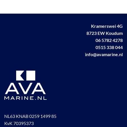
variaties.
Deze
optie
kan
Kramerswei 4G
gekozen
worden
8723 EW Koudum
op
06 5782 4278
de
0515 338 044
productpagina
info@avamarine.nl
NL63 KNAB 0259 1499 85
KvK 70395373